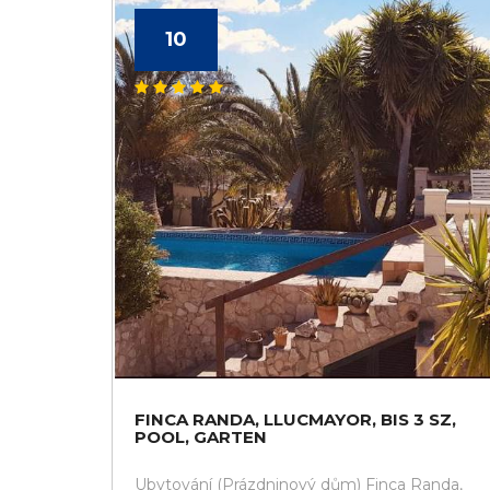
10
FINCA RANDA, LLUCMAYOR, BIS 3 SZ,
POOL, GARTEN
Ubytování (Prázdninový dům) Finca Randa,