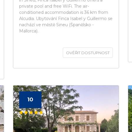
in Sineu, Finca Isabel y Guillermo offers a
private pool and free WiFi. The air-
conditioned accommodation is 36 km from
Alcudia. Ubytování Finca Isabel y Guillermo se
nachází ve městě Sineu (Španělsko -
Mallorca).
OVĚŘIT DOSTUPNOST
10