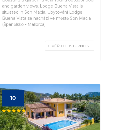
Boasting a garden, a year-round outdoor pool
and garden views, Lodge Buena Vista is
situated in Son Macia. Ubytování Lodge
Buena Vista se nachází ve městě Son Macia
(Španělsko - Mallorca).
OVĚŘIT DOSTUPNOST
10