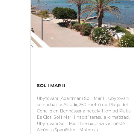
SOL I MAR II
Ubytování (Apartmán) Sol i Mar II. Ubytování
se nachází v Alcudii, 250 metrů od Platja del
Corral d'en Bennàssar a necelý 1 km od Platja
Es Clot. Sol i Mar II nabízí terasu a klimatizaci.
Ubytování Sol i Mar II se nachází ve městě
Alcúdia (Španělsko - Mallorca).