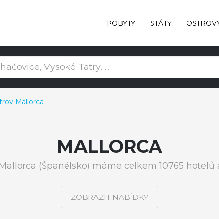
POBYTY
STÁTY
OSTROV
trov Mallorca
MALLORCA
 Mallorca (Španělsko) máme celkem 10765 hotelů a
ZOBRAZIT NABÍDKY