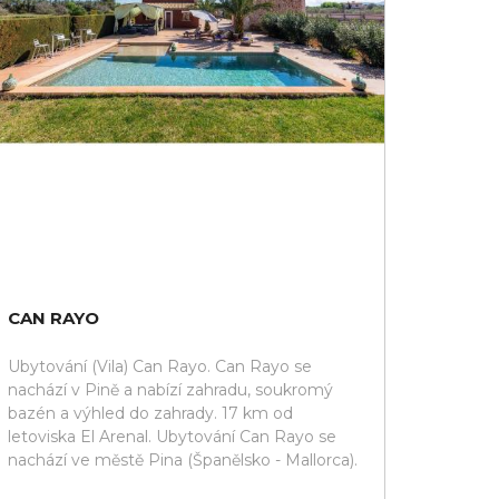
CAN RAYO
Ubytování (Vila) Can Rayo. Can Rayo se
nachází v Pině a nabízí zahradu, soukromý
bazén a výhled do zahrady. 17 km od
letoviska El Arenal. Ubytování Can Rayo se
nachází ve městě Pina (Španělsko - Mallorca).