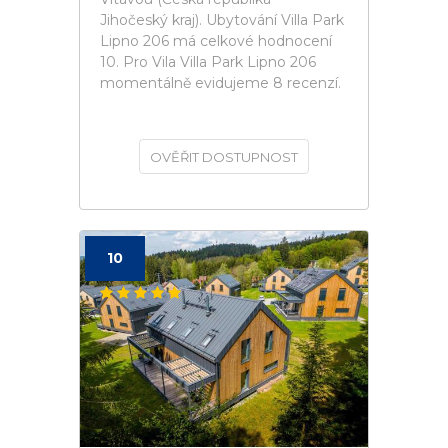
Jihočeský kraj). Ubytování Villa Park
Lipno 206 má celkové hodnocení
10. Pro Vila Villa Park Lipno 206
momentálně evidujeme 8 recenzí.
OVĚŘIT DOSTUPNOST
10