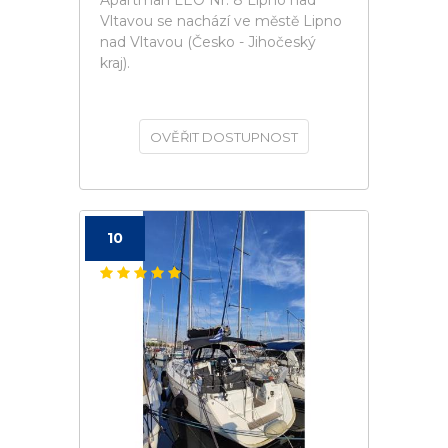
Apartman LEO Nr. 8 Lipno nad
Vltavou se nachází ve městě Lipno
nad Vltavou (Česko - Jihočeský
kraj).
OVĚŘIT DOSTUPNOST
10