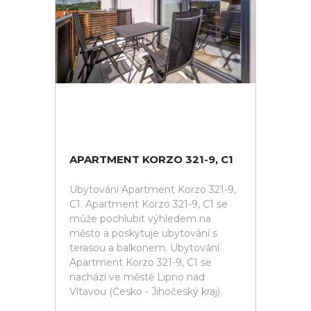
APARTMENT KORZO 321-9, C1
Ubytování Apartment Korzo 321-9,
C1. Apartment Korzo 321-9, C1 se
může pochlubit výhledem na
město a poskytuje ubytování s
terasou a balkonem. Ubytování
Apartment Korzo 321-9, C1 se
nachází ve městě Lipno nad
Vltavou (Česko - Jihočeský kraj).