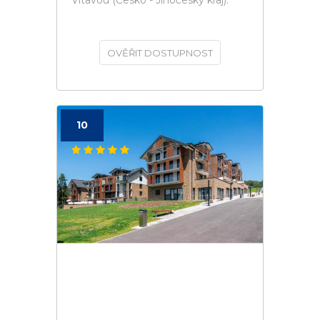
Vltavou (Česko - Jihočeský kraj).
OVĚŘIT DOSTUPNOST
10