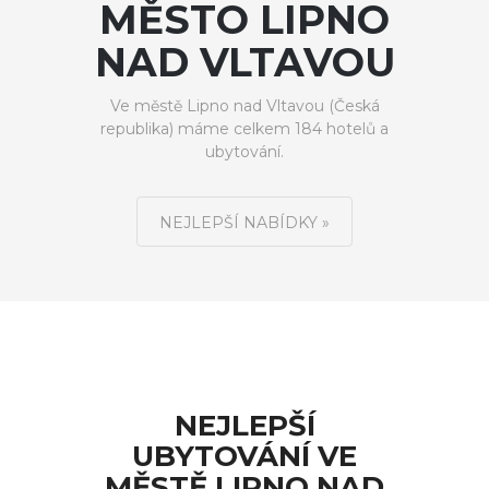
MĚSTO LIPNO
NAD VLTAVOU
Ve městě Lipno nad Vltavou (Česká
republika) máme celkem 184 hotelů a
ubytování.
NEJLEPŠÍ NABÍDKY »
NEJLEPŠÍ
UBYTOVÁNÍ VE
MĚSTĚ LIPNO NAD