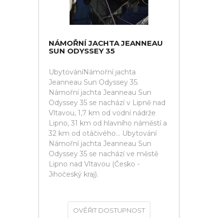
NÁMOŘNÍ JACHTA JEANNEAU
SUN ODYSSEY 35
UbytováníNámořní jachta
Jeanneau Sun Odyssey 35.
Námořní jachta Jeanneau Sun
Odyssey 35 se nachází v Lipně nad
Vltavou, 1,7 km od vodní nádrže
Lipno, 31 km od hlavního náměstí a
32 km od otáčivého... Ubytování
Námořní jachta Jeanneau Sun
Odyssey 35 se nachází ve městě
Lipno nad Vltavou (Česko -
Jihočeský kraj).
OVĚŘIT DOSTUPNOST