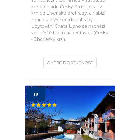
se nachází v Lipně nad Vltavou, 29
km od hradu Český Krumlov a 12
km od Lipenské přehrady, a nabízí
zahradu a výhled do zahrady.
Ubytování Chata Lipno se nachází
ve městě Lipno nad Vltavou (Česko
- Jihočeský kraj).
OVĚŘIT DOSTUPNOST
10