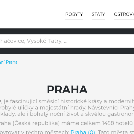
POBYTY
STÁTY
OSTROV
ní Praha
PRAHA
y
, je fascinující směsicí historické krásy a moder
arobylé uličky a majestátní hrady. Návštěvníci Pr
klady, ale i bohatý noční život a skvělou gastronom
raha (Česká republika) máme celkem 1458 hotelů 
bytovat v těchto městech:
Praha (0)
. Tato města st