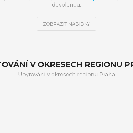
dovolenou.
ZOBRAZIT NABÍDKY
OVÁNÍ V OKRESECH REGIONU 
Ubytování v okresech regionu Praha