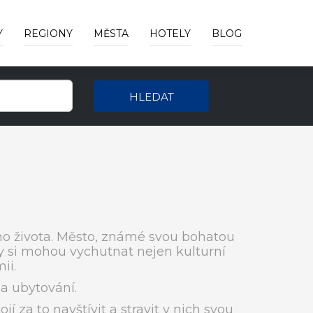
Y
REGIONY
MĚSTA
HOTELY
BLOG
HLEDAT
ního života. Město, známé svou bohatou
ahy si mohou vychutnat nejen kulturní
ii.
a ubytování.
ojí za to navštívit a stravit v nich svou