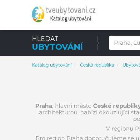
HLEDAT
UBYTOVÁNÍ
Katalog ubytování
Česká republika
Ubytová
Praha
, hlavní město
České republik
architekturou, nabízí okouzlující st
po
V regionu P
Pro region Praha doporučujeme se u