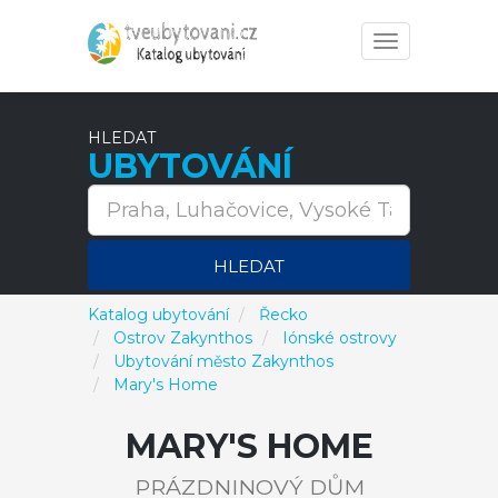
Toggle
navigation
HLEDAT
UBYTOVÁNÍ
HLEDAT
Katalog ubytování
Řecko
Ostrov Zakynthos
Iónské ostrovy
Ubytování město Zakynthos
Mary's Home
MARY'S HOME
PRÁZDNINOVÝ DŮM