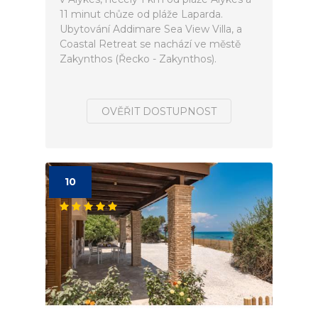
11 minut chůze od pláže Laparda.
Ubytování Addimare Sea View Villa, a
Coastal Retreat se nachází ve městě
Zakynthos (Řecko - Zakynthos).
OVĚŘIT DOSTUPNOST
10