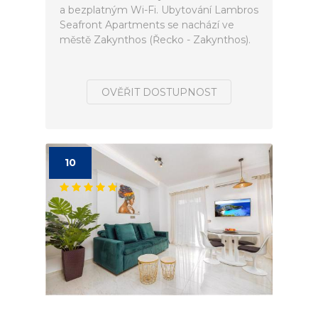
a bezplatným Wi-Fi. Ubytování Lambros
Seafront Apartments se nachází ve
městě Zakynthos (Řecko - Zakynthos).
OVĚŘIT DOSTUPNOST
10