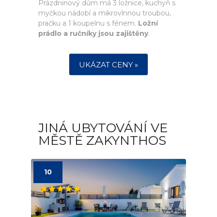
Prázdninový dům má 3 ložnice, kuchyň s
myčkou nádobí a mikrovlnnou troubou,
pračku a 1 koupelnu s fénem.
Ložní
prádlo a ručníky jsou zajištěny
.
UKÁZAT CENY »
JINÁ UBYTOVÁNÍ VE
MĚSTĚ ZAKYNTHOS
10