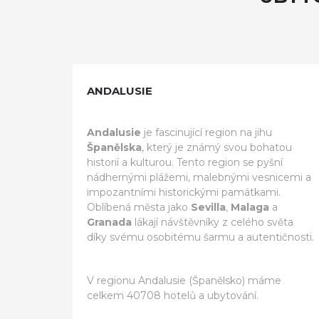
ANDALUSIE
Andalusie
je fascinující region na jihu
Španělska
, který je známý svou bohatou
historií a kulturou. Tento region se pyšní
nádhernými plážemi, malebnými vesnicemi a
impozantními historickými památkami.
Oblíbená města jako
Sevilla
,
Malaga
a
Granada
lákají návštěvníky z celého světa
díky svému osobitému šarmu a autentičnosti.
V regionu Andalusie (Španělsko) máme
celkem 40708 hotelů a ubytování.