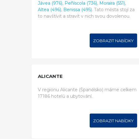
Jávea (976)
,
Peñíscola (736)
,
Moraira (551)
,
Altea (496)
,
Benissa (495)
. Tato města stojí za
to navštívit a stravit v nich svou dovolenou.
ZOBRAZIT NABÍDKY
ALICANTE
V regionu Alicante (Španělsko) máme celkem
17186 hotelů a ubytování.
ZOBRAZIT NABÍDKY