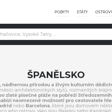
POBYTY
STÁTY
OSTROV
ŠPANĚLSKO
í, nádhernou přírodou a živým kulturním dědict
směsici architektonických stylů, rozmanitých kraj
o zlaté písečné pláže na pobřeží Středozemníh
nabízí neomezené možnosti pro cestovatele hled
adrid
nebo
Barcelona
, které jsou domovem někter
o jeho ostrovy, jako jsou Baleáry nebo Kanárské o