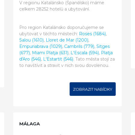
V regionu Katalánsko (Španělsko) máme
celkem 28252 hotelů a ubytování.
Pro region Katalánsko doporučujeme se
ubytovat v těchto městech:
Roses (1684)
,
Salou (1610)
,
Lloret de Mar (1200)
,
Empuriabrava (1029)
,
Cambrils (779)
,
Sitges
(677)
,
Miami Platja (631)
,
L'Escala (594)
,
Platja
d'Aro (546)
,
L'Estartit (546)
. Tato města stojí za
to navštívit a stravit v nich svou dovolenou.
ZOBRAZIT NABÍDKY
MÁLAGA