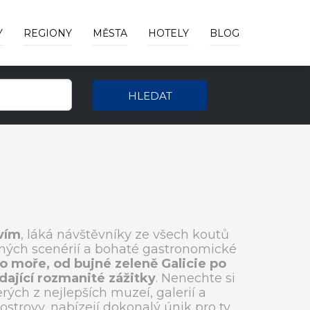
Y
REGIONY
MĚSTA
HOTELY
BLOG
HLEDAT
vím
, láká návštěvníky ze všech koutů
inných scenérií a bohaté gastronomické
o moře, od bujné zeleně Galicie po
ající rozmanité zážitky
. Nenechte si
ých z nejlepších muzeí, galerií a
strovy, nabízejí dokonalý únik pro ty,