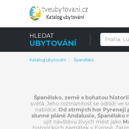
HLEDAT
UBYTOVÁNÍ
Katalog ubytování
Španělsko
Španělsko, země s bohatou histori
světa. Jeho rozmanitost se odráží ve 
nabídce.
Od strmých hor Pyrenejí p
slunné pláně Andalusie, Španělsko 
ujít návštěvu živých měst jako
M
historických památek v Evropě. Zatímc