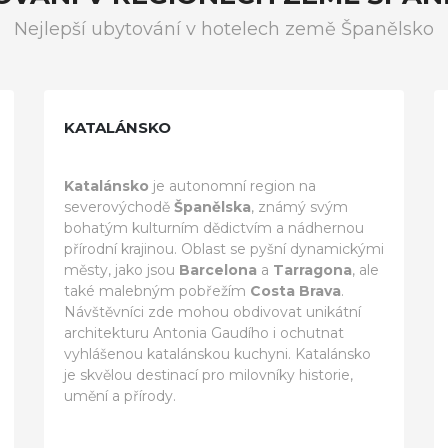
Nejlepší ubytování v hotelech země Španělsko
KATALÁNSKO
Katalánsko
je autonomní region na
severovýchodě
Španělska
, známý svým
bohatým kulturním dědictvím a nádhernou
přírodní krajinou. Oblast se pyšní dynamickými
městy, jako jsou
Barcelona
a
Tarragona
, ale
také malebným pobřežím
Costa Brava
.
Návštěvníci zde mohou obdivovat unikátní
architekturu Antonia Gaudího i ochutnat
vyhlášenou katalánskou kuchyni. Katalánsko
je skvělou destinací pro milovníky historie,
umění a přírody.