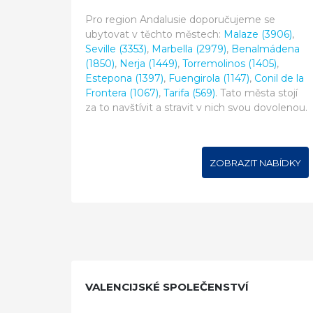
Pro region Andalusie doporučujeme se
ubytovat v těchto městech:
Malaze (3906)
,
Seville (3353)
,
Marbella (2979)
,
Benalmádena
(1850)
,
Nerja (1449)
,
Torremolinos (1405)
,
Estepona (1397)
,
Fuengirola (1147)
,
Conil de la
Frontera (1067)
,
Tarifa (569)
. Tato města stojí
za to navštívit a stravit v nich svou dovolenou.
ZOBRAZIT NABÍDKY
VALENCIJSKÉ SPOLEČENSTVÍ