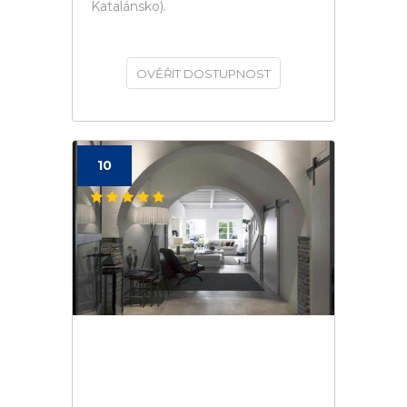
Katalánsko).
OVĚŘIT DOSTUPNOST
10