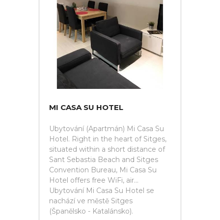
MI CASA SU HOTEL
Ubytování (Apartmán) Mi Casa Su
Hotel. Right in the heart of Sitges,
situated within a short distance of
Sant Sebastia Beach and Sitges
Convention Bureau, Mi Casa Su
Hotel offers free WiFi, air...
Ubytování Mi Casa Su Hotel se
nachází ve městě Sitges
(Španělsko - Katalánsko).