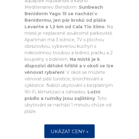
aquapark Aqualandia a kasino
Mediterraneo Benidorm.
Sunbeach
Benidorm Yago 15 se nachází v
Benidormu, jen pár kroků od pláže
Levante a 1,2 km od Cala Tio Ximo
. Na
místě je neplacené soukromé parkoviště.
Apartmán má 3 ložnice, TV s plochou
obrazovkou, vybavenou kuchyň s
mikrovlnnou troubou a lednicí, pračku a 2
koupelny s bidetem.
Na místě je k
dispozici dětské hřiště a v okolí se lze
věnovat rybaření
. V okolí se můžete
věnovat pěší turistice, šnorchlování a
cyklistice. Nabízí ubytování s bezplatným
Wi-Fi, klimatizací a zahradou.
Ložní
prádlo a ručníky jsou zajištěny
. Toto
ubytování se nachází 1 minutu chůze od
pláže.
UKÁZAT CENY »