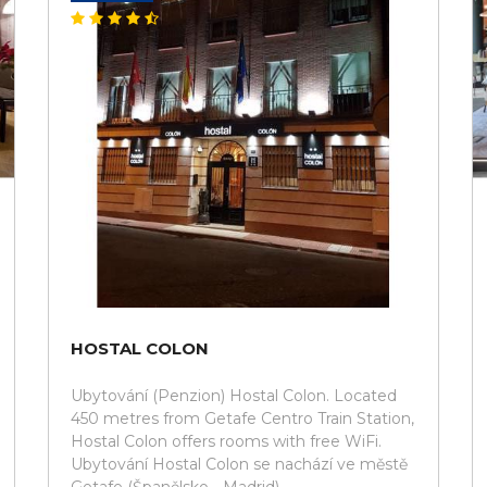
HOSTAL COLON
Ubytování (Penzion) Hostal Colon. Located
450 metres from Getafe Centro Train Station,
Hostal Colon offers rooms with free WiFi.
Ubytování Hostal Colon se nachází ve městě