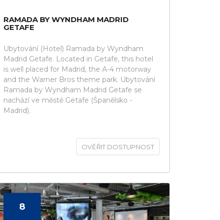
RAMADA BY WYNDHAM MADRID
GETAFE
Ubytování (Hotel) Ramada by Wyndham
Madrid Getafe. Located in Getafe, this hotel
is well placed for Madrid, the A-4 motorway
and the Warner Bros theme park. Ubytování
Ramada by Wyndham Madrid Getafe se
nachází ve městě Getafe (Španělsko -
Madrid).
OVĚŘIT DOSTUPNOST
8