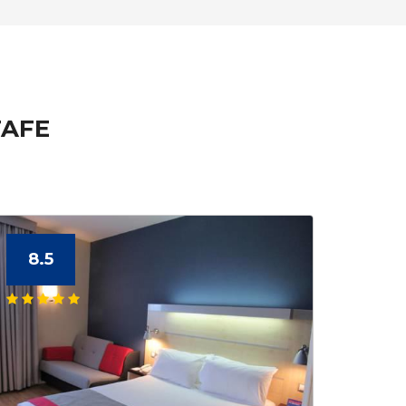
TAFE
8.5