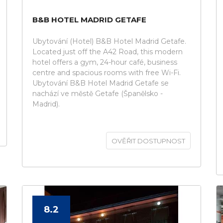
B&B HOTEL MADRID GETAFE
Ubytování (Hotel) B&B Hotel Madrid Getafe.
Located just off the A42 Road, this modern
hotel offers a gym, 24-hour café, business
centre and spacious rooms with free Wi-Fi.
Ubytování B&B Hotel Madrid Getafe se
nachází ve městě Getafe (Španělsko -
Madrid).
OVĚŘIT DOSTUPNOST
8.2