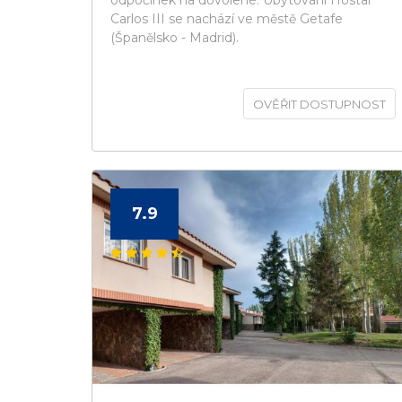
odpočinek na dovolené. Ubytování Hostal
Carlos III se nachází ve městě Getafe
(Španělsko - Madrid).
OVĚŘIT DOSTUPNOST
7.9