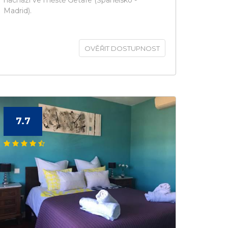
nachází ve městě Getafe (Španělsko -
Madrid).
OVĚŘIT DOSTUPNOST
7.7