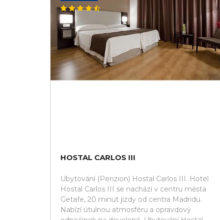
HOSTAL CARLOS III
Ubytování (Penzion) Hostal Carlos III. Hotel
Hostal Carlos III se nachází v centru města
Getafe, 20 minut jízdy od centra Madridu.
Nabízí útulnou atmosféru a opravdový