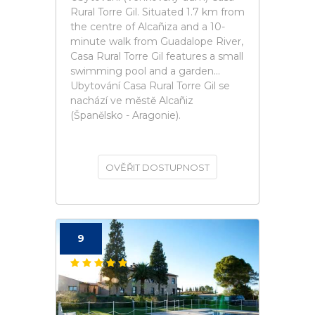
Rural Torre Gil. Situated 1.7 km from
the centre of Alcañiza and a 10-
minute walk from Guadalope River,
Casa Rural Torre Gil features a small
swimming pool and a garden...
Ubytování Casa Rural Torre Gil se
nachází ve městě Alcañiz
(Španělsko - Aragonie).
OVĚŘIT DOSTUPNOST
9