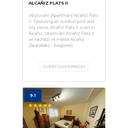
ALCAÑIZ FLATS II
Ubytování (Apartmán) Alcañiz Flats
II. Featuring an outdoor pool and
city views, Alcañiz Flats II is set in
Alcañiz. Ubytování Alcañiz Flats II
se nachází ve městě Alcañiz
(Španělsko - Aragonie).
OVĚŘIT DOSTUPNOST
9.1