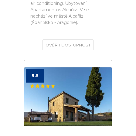
air conditioning. Ubytování
Apartamentos Alcañiz IV se
nachází ve městě Alcañiz
(Španělsko - Aragonie).
OVĚŘIT DOSTUPNOST
9.5