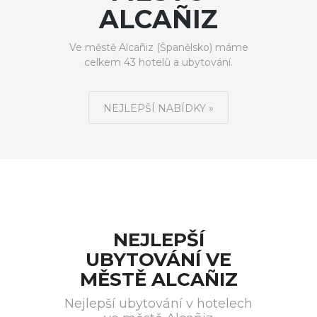
ALCAÑIZ
Ve městě Alcañiz (Španělsko) máme
celkem 43 hotelů a ubytování.
NEJLEPŠÍ NABÍDKY »
NEJLEPŠÍ
UBYTOVÁNÍ VE
MĚSTĚ ALCAÑIZ
Nejlepší ubytování v hotelech