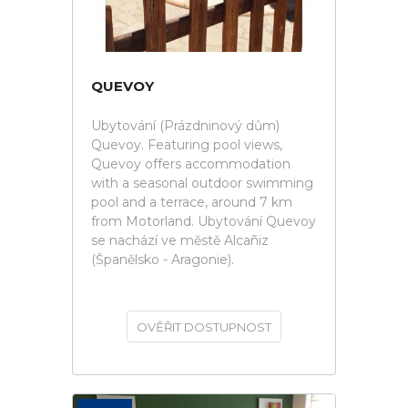
QUEVOY
Ubytování (Prázdninový dům)
Quevoy. Featuring pool views,
Quevoy offers accommodation
with a seasonal outdoor swimming
pool and a terrace, around 7 km
from Motorland. Ubytování Quevoy
se nachází ve městě Alcañiz
(Španělsko - Aragonie).
OVĚŘIT DOSTUPNOST