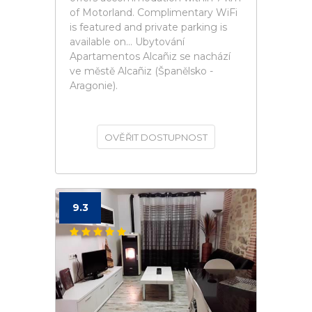
of Motorland. Complimentary WiFi
is featured and private parking is
available on... Ubytování
Apartamentos Alcañiz se nachází
ve městě Alcañiz (Španělsko -
Aragonie).
OVĚŘIT DOSTUPNOST
9.3