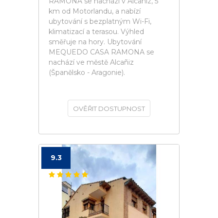
RAMONA se nachází v Alcañiz, 5
km od Motorlandu, a nabízí
ubytování s bezplatným Wi-Fi,
klimatizací a terasou. Výhled
směřuje na hory. Ubytování
MEQUEDO CASA RAMONA se
nachází ve městě Alcañiz
(Španělsko - Aragonie).
OVĚŘIT DOSTUPNOST
9.3