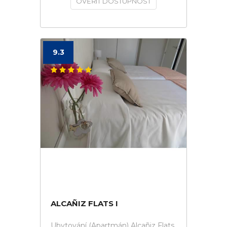
OVĚŘIT DOSTUPNOST
9.3
ALCAÑIZ FLATS I
Ubytování (Apartmán) Alcañiz Flats