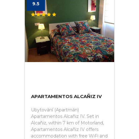
9.5
APARTAMENTOS ALCAÑIZ IV
Ubytování (Apartmán)
Apartamentos Alcañiz IV. Set in
Alcañiz, within 7 km of Motorland,
Apartamentos Alcañiz IV offers
accommodation with free WiFi and