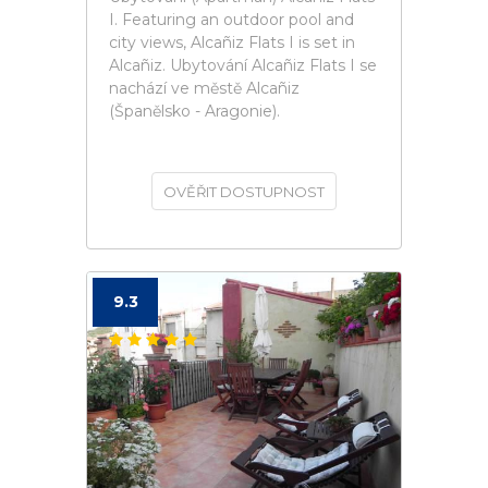
I. Featuring an outdoor pool and
city views, Alcañiz Flats I is set in
Alcañiz. Ubytování Alcañiz Flats I se
nachází ve městě Alcañiz
(Španělsko - Aragonie).
OVĚŘIT DOSTUPNOST
9.3