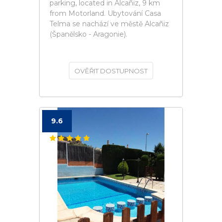
parking, located in Alcañiz, 9 km
from Motorland. Ubytování Casa
Telma se nachází ve městě Alcañiz
(Španělsko - Aragonie).
OVĚŘIT DOSTUPNOST
9.6