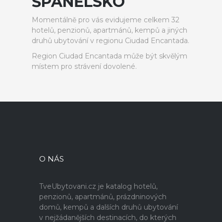
ŠPANĚLSKO
Momentálně pro vás evidujeme celkem 32
hotelů, penzionů, apartmánů, kempů a jiných
druhů ubytování v regionu Ciudad Encantada.
Region Ciudad Encantada může být skvělým
místem pro strávení dovolené.
O NÁS
TveUbytovani.cz je katalog hotelů,
penzionů, apartmánů, prázdninových
domů, kempů a dalších druhů ubytování
v nejžádanějších destinacích, do kterých