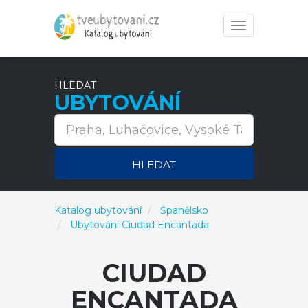
Toggle
navigation
HLEDAT
UBYTOVÁNÍ
HLEDAT
Katalog ubytování
Španělsko
Ubytování Ciudad Encantada
CIUDAD
ENCANTADA