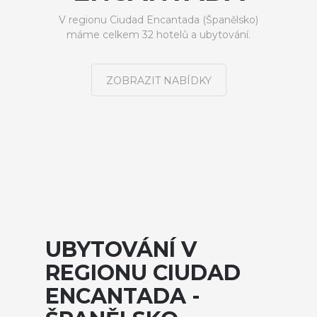
V regionu Ciudad Encantada (Španělsko)
máme celkem 32 hotelů a ubytování.
ZOBRAZIT NABÍDKY
UBYTOVÁNÍ V
REGIONU CIUDAD
ENCANTADA -