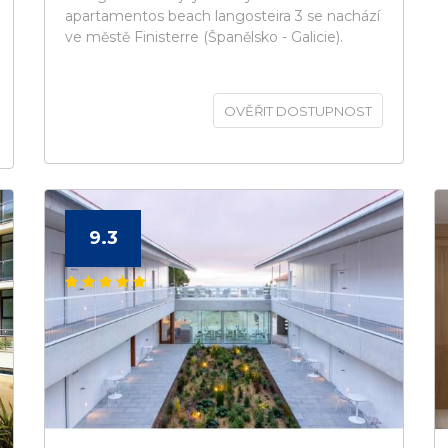
apartamentos beach langosteira 3 se nachází
ve městě Finisterre (Španělsko - Galicie).
OVĚŘIT DOSTUPNOST
9.3