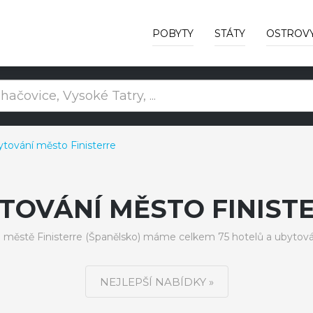
POBYTY
STÁTY
OSTROV
tování město Finisterre
TOVÁNÍ MĚSTO FINIST
 městě Finisterre (Španělsko) máme celkem 75 hotelů a ubytová
NEJLEPŠÍ NABÍDKY »