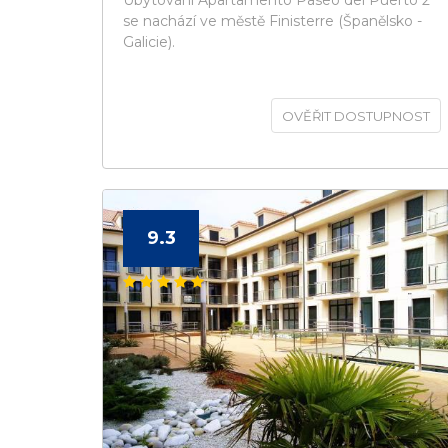
Ubytování Apartamento Paseo del Puerto 2
se nachází ve městě Finisterre (Španělsko -
Galicie).
OVĚŘIT DOSTUPNOST
9.3