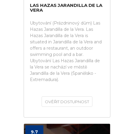
LAS HAZAS JARANDILLA DE LA
VERA
Ubytování (Prázdninový dům) Las
Hazas Jarandilla de la Vera. Las
Hazas Jarandilla de la Vera is
situated in Jarandilla de la Vera and
offers a restaurant, an outdoor
swimming pool and a bar.
Ubytování Las Hazas Jarandilla de
la Vera se nachází ve městě
Jarandilla de la Vera (Španělsko -
Extremadura).
OVĚŘIT DOSTUPNOST
9.7