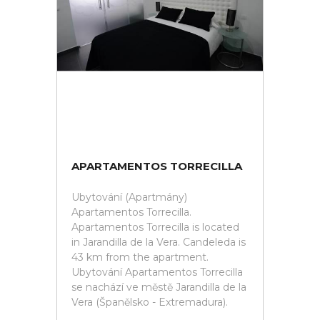
APARTAMENTOS TORRECILLA
Ubytování (Apartmány)
Apartamentos Torrecilla.
Apartamentos Torrecilla is located
in Jarandilla de la Vera. Candeleda is
43 km from the apartment.
Ubytování Apartamentos Torrecilla
se nachází ve městě Jarandilla de la
Vera (Španělsko - Extremadura).