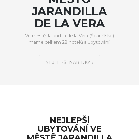
JARANDILLA
DE LA VERA
Ve městě Jarandilla de la Vera (Španělsko)
máme celkem 28 hotelů a ubytování.
NEJLEPŠÍ NABÍDKY »
NEJLEPŠÍ
UBYTOVÁNÍ VE
MĚSTĚ JARANDILLA