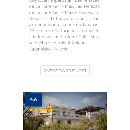
Ubytování (Apartmán) Las Terrazas
de La Torre Golf - Max. Las Terrazas
de La Torre Golf - Max is located in
Roldán and offers a restaurant. The
air-conditioned accommodation is
38 km from Cartagena. Ubytování
Las Terrazas de La Torre Golf - Max
se nachází ve městě Roldán
(Španělsko - Murcie).
OVĚŘIT DOSTUPNOST
9.8