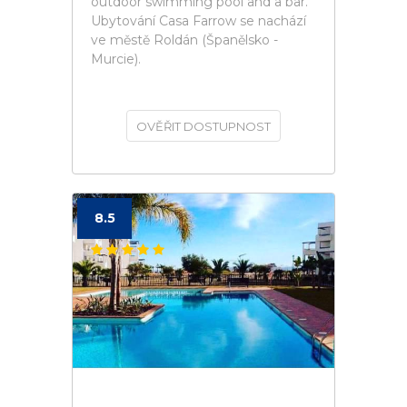
outdoor swimming pool and a bar.
Ubytování Casa Farrow se nachází
ve městě Roldán (Španělsko -
Murcie).
OVĚŘIT DOSTUPNOST
8.5