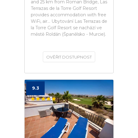
and 25 km from Roman Bridge, Las
Terrazas de la Torre Golf Resort
provides accommodation with free
WiFi, air... Ubytování Las Terrazas de
la Torre Golf Resort se nachází ve
městě Roldán (Španělsko - Murcie).
OVĚŘIT DOSTUPNOST
9.3