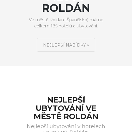
ROLDÁN
Ve městě Roldán (Španělsko) máme
celkem 185 hotelů a ubytování.
NEJLEPŠÍ NABÍDKY »
NEJLEPŠÍ
UBYTOVÁNÍ VE
MĚSTĚ ROLDÁN
Nejlepší ubytování v hotelech