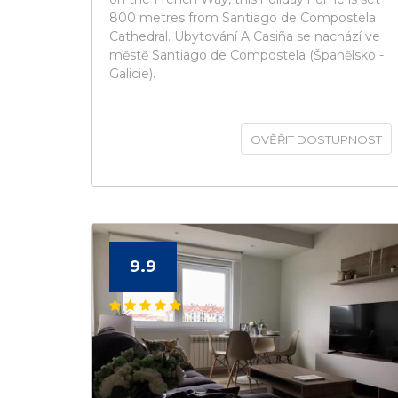
800 metres from Santiago de Compostela
Cathedral. Ubytování A Casiña se nachází ve
městě Santiago de Compostela (Španělsko -
Galicie).
OVĚŘIT DOSTUPNOST
9.9