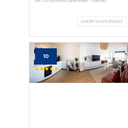
de Compostela (Španělsko - Galicie).
OVĚŘIT DOSTUPNOST
10