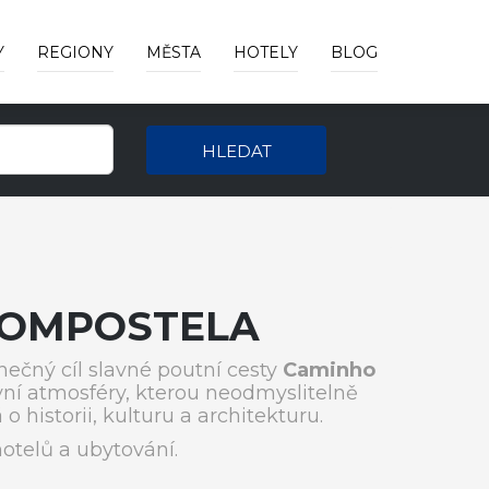
Y
REGIONY
MĚSTA
HOTELY
BLOG
HLEDAT
COMPOSTELA
nečný cíl slavné poutní cesty
Caminho
vní atmosféry, kterou neodmyslitelně
o historii, kulturu a architekturu.
telů a ubytování.