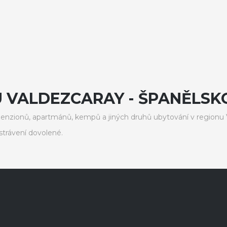
U VALDEZCARAY - ŠPANĚLSK
enzionů, apartmánů, kempů a jiných druhů ubytování v regionu 
trávení dovolené.