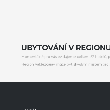
UBYTOVÁNÍ V REGION
Momentálně pro vás evidujeme celkem 52 hotelů, p
Region Valdezcaray může být skvělým místem pro s