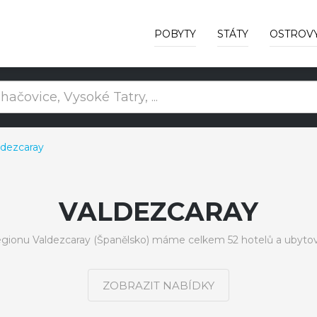
POBYTY
STÁTY
OSTROV
ldezcaray
VALDEZCARAY
egionu Valdezcaray (Španělsko) máme celkem 52 hotelů a ubytov
ZOBRAZIT NABÍDKY