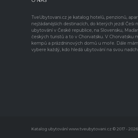
O NÁS
TveUbytovani.cz je katalog hotelů, penzionů, ap
nejžádanějších destinacích, do kterých jezdí Če
ubytování v České republice, na Slovensku, Maďa
českých turistů a to v Chorvatsku. V Chorvatsku
kempů a prázdninových domů u moře. Dále máme v
vybere každý, kdo hledá ubytování na svou nadch
Katalog ubytování www.tveubytovani.cz © 2017 - 2026