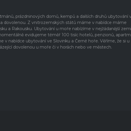
artmánů, prázdninových domů, kempů a dalších druhů ubytování 
ši na dovolenou. Z vnitrozemských států máme v nabídce máme
rsku a Rakousku. Ubytování u moře nabízíme v nejžádanější zem
 momentálně evidujeme téměř 100 tisíc hotelů, penzionů, apartm
 nabídce ubytování ve Slovinku a Černé hoře. Věříme, že si u
ázející dovolenou u moře či v horách nebo ve městech.