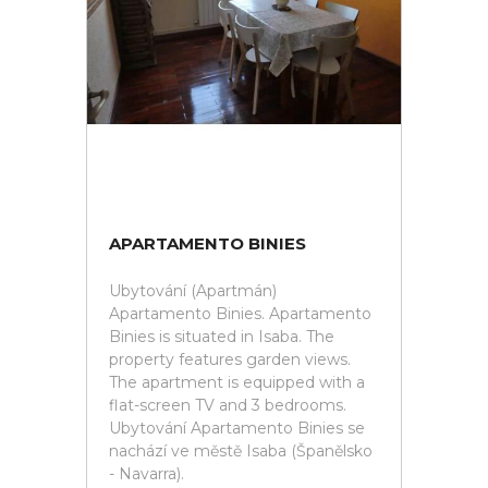
APARTAMENTO BINIES
Ubytování (Apartmán)
Apartamento Binies. Apartamento
Binies is situated in Isaba. The
property features garden views.
The apartment is equipped with a
flat-screen TV and 3 bedrooms.
Ubytování Apartamento Binies se
nachází ve městě Isaba (Španělsko
- Navarra).