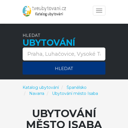
Toggle
navigation
HLEDAT
UBYTOVÁNÍ
HLEDAT
Katalog ubytování
Španělsko
Navarra
Ubytování město Isaba
UBYTOVÁNÍ
MĚSTO ISABA