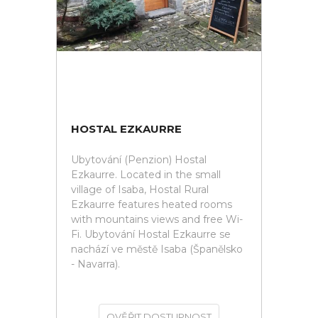
HOSTAL EZKAURRE
Ubytování (Penzion) Hostal
Ezkaurre. Located in the small
village of Isaba, Hostal Rural
Ezkaurre features heated rooms
with mountains views and free Wi-
Fi. Ubytování Hostal Ezkaurre se
nachází ve městě Isaba (Španělsko
- Navarra).
OVĚŘIT DOSTUPNOST