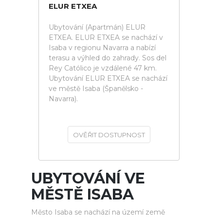
ELUR ETXEA
Ubytování (Apartmán) ELUR
ETXEA. ELUR ETXEA se nachází v
Isaba v regionu Navarra a nabízí
terasu a výhled do zahrady. Sos del
Rey Católico je vzdálené 47 km.
Ubytování ELUR ETXEA se nachází
ve městě Isaba (Španělsko -
Navarra).
OVĚŘIT DOSTUPNOST
UBYTOVÁNÍ VE
MĚSTĚ ISABA
Město Isaba se nachází na území země