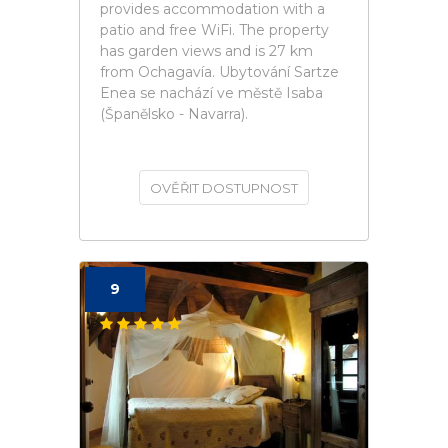
provides accommodation with a
patio and free WiFi. The property
has garden views and is 27 km
from Ochagavía. Ubytování Sartze
Enea se nachází ve městě Isaba
(Španělsko - Navarra).
OVĚŘIT DOSTUPNOST
9