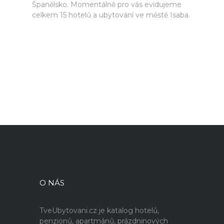
Španělsko. Momentálně pro vás evidujeme
celkem 15 hotelů a ubytování ve městě Isaba.
O NÁS
TveUbytovani.cz je katalog hotelů,
penzionů, apartmánů, prázdninových