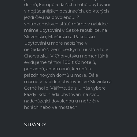
domů, kempů a dalších druhů ubytování
v nejžádanějších destinacích, do kterých
jezdí Češi na dovolenou. Z
vnitrozemských států máme v nabídce
máme ubytování v České republice, na
Slovensku, Maďarsku a Rakousku.
Ubytování u moře nabízíme v
nejžádanější zemi českých turistů a to v
Chorvatsku. V Chorvatsku momentálně
evidujeme téměř 100 tisíc hotelů,
penzionů, apartmánů, kempů a
prázdninových domů u moře. Dále
máme v nabídce ubytování ve Slovinku a
Černé hoře. Věříme, že si u nás vybere
každý, kdo hledá ubytování na svou
nadcházející dovolenou u moře či v
horách nebo ve městech.
STRÁNKY