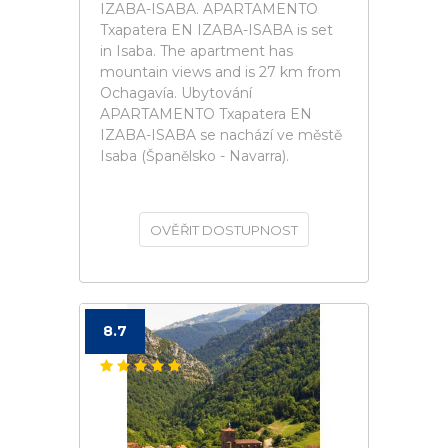
IZABA-ISABA. APARTAMENTO
Txapatera EN IZABA-ISABA is set
in Isaba. The apartment has
mountain views and is 27 km from
Ochagavía. Ubytování
APARTAMENTO Txapatera EN
IZABA-ISABA se nachází ve městě
Isaba (Španělsko - Navarra).
OVĚŘIT DOSTUPNOST
8.7