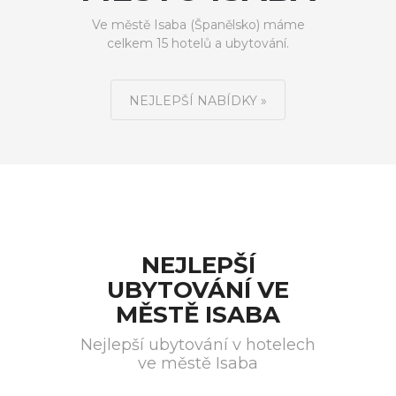
Ve městě Isaba (Španělsko) máme
celkem 15 hotelů a ubytování.
NEJLEPŠÍ NABÍDKY »
NEJLEPŠÍ
UBYTOVÁNÍ VE
MĚSTĚ ISABA
Nejlepší ubytování v hotelech
ve městě Isaba