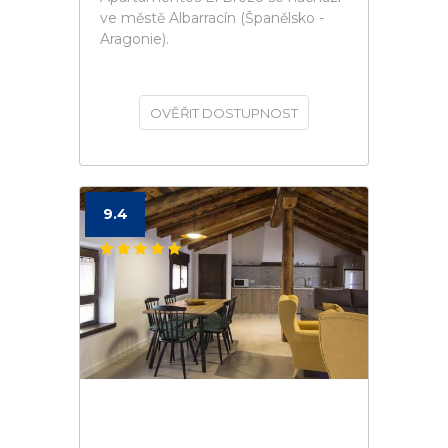
ve městě Albarracín (Španělsko -
Aragonie).
OVĚŘIT DOSTUPNOST
9.4