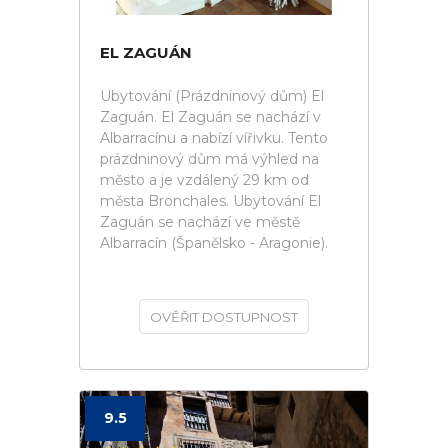
EL ZAGUÁN
Ubytování (Prázdninový dům) El
Zaguán. El Zaguán se nachází v
Albarracínu a nabízí vířivku. Tento
prázdninový dům má výhled na
město a je vzdálený 29 km od
města Bronchales. Ubytování El
Zaguán se nachází ve městě
Albarracín (Španělsko - Aragonie).
OVĚŘIT DOSTUPNOST
9.5