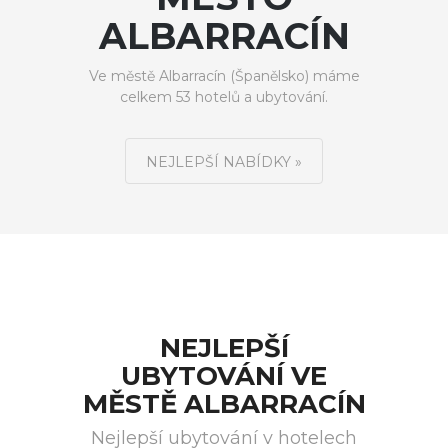
ALBARRACÍN
Ve městě Albarracín (Španělsko) máme
celkem 53 hotelů a ubytování.
NEJLEPŠÍ NABÍDKY »
NEJLEPŠÍ
UBYTOVÁNÍ VE
MĚSTĚ ALBARRACÍN
Nejlepší ubytování v hotelech