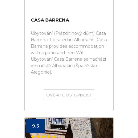
CASA BARRENA
Ubytování (Prázdninový dům) Casa
Barrena. Located in Albarracín, Casa
Barrena provides accommodation
with a patio and free WiFi.
Ubytování Casa Barrena se nachází
ve městě Albarracín (Španělsko -
Aragonie).
OVĚŘIT DOSTUPNOST
9.3