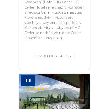
Ubytování (Hotel) HG Cerler. HG
Cerler Hotel se nachází v lyžařském
středisku Cerler v údolí Benasque,
které je ideálním místem pro
všechny druhy zimních sportů a v
létě pro aktivity v... Ubytování HG
Cerler se nachází ve městě Cerler
(Španělsko - Aragonie).
OVĚŘIT DOSTUPNOST
8.5