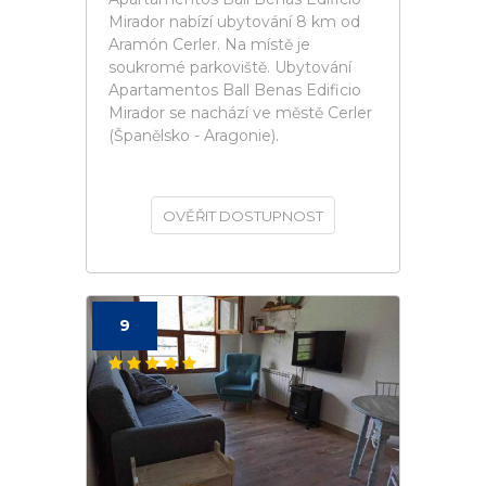
Mirador nabízí ubytování 8 km od
Aramón Cerler. Na místě je
soukromé parkoviště. Ubytování
Apartamentos Ball Benas Edificio
Mirador se nachází ve městě Cerler
(Španělsko - Aragonie).
OVĚŘIT DOSTUPNOST
9