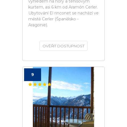
výhledem na hory a tenisovým
kurtem, asi 6 km od Aramón Cerler.
Ubytování El rinconet se nachází ve
městě Cerler (Španělsko -
Aragonie).
OVĚŘIT DOSTUPNOST
9