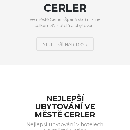
CERLER
Ve městě Cerler (Španělsko) máme
celkem 37 hotelů a ubytování.
NEJLEPŠÍ NABÍDKY »
NEJLEPŠÍ
UBYTOVÁNÍ VE
MĚSTĚ CERLER
Nejlepší ubytování v hotelech