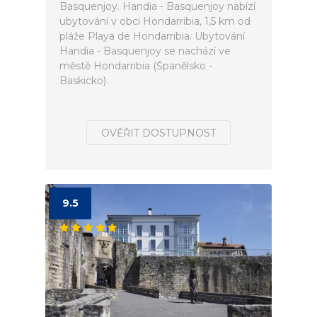
Basquenjoy. Handia - Basquenjoy nabízí
ubytování v obci Hondarribia, 1,5 km od
pláže Playa de Hondarribia. Ubytování
Handia - Basquenjoy se nachází ve
městě Hondarribia (Španělsko -
Baskicko).
OVĚŘIT DOSTUPNOST
9.5