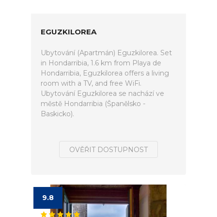
EGUZKILOREA
Ubytování (Apartmán) Eguzkilorea. Set
in Hondarribia, 1.6 km from Playa de
Hondarribia, Eguzkilorea offers a living
room with a TV, and free WiFi.
Ubytování Eguzkilorea se nachází ve
městě Hondarribia (Španělsko -
Baskicko).
OVĚŘIT DOSTUPNOST
9.8