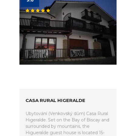
9.6
CASA RURAL HIGERALDE
Ubytování (Venkovský dům) Casa Rural
Higeralde. Set on the Bay of Biscay and
surrounded by mountains, the
Higueralde guest house is located 15-