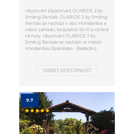
Ubytování (Apartmán) OLABIDE 2 by
Smiling Rentals. OLABIDE 2 by Smiling
Rentals se nachází v obci Hondarribia a
nabízí zahradu, bezplatné Wi-Fi a výhled
na hory. Ubytování OLABIDE 2 by
Smiling Rentals se nachází ve městě
Hondarribia (Španělsko - Baskicko).
OVĚŘIT DOSTUPNOST
9.7