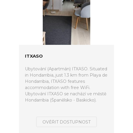
ITXASO
Ubytování (Apartmán) ITXASO. Situated
in Hondarribia, just 1.3 km from Playa de
Hondarribia, ITXASO features
accommodation with free WiFi.
Ubytování ITXASO se nachází ve městě
Hondarribia (Španělsko - Baskicko).
OVĚŘIT DOSTUPNOST