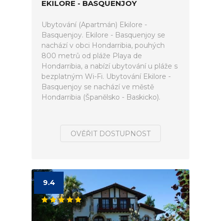
EKILORE - BASQUENJOY
Ubytování (Apartmán) Ekilore -
Basquenjoy. Ekilore - Basquenjoy se
nachází v obci Hondarribia, pouhých
800 metrů od pláže Playa de
Hondarribia, a nabízí ubytování u pláže s
bezplatným Wi-Fi. Ubytování Ekilore -
Basquenjoy se nachází ve městě
Hondarribia (Španělsko - Baskicko).
OVĚŘIT DOSTUPNOST
9.4