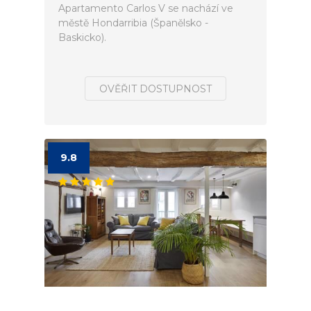
Apartamento Carlos V se nachází ve
městě Hondarribia (Španělsko -
Baskicko).
OVĚŘIT DOSTUPNOST
9.8