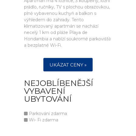
Apartmán má 4 ložnice, 3 koupelny, ložní
prádlo, ručníky, TV s plochou obrazovkou,
plně vybavenou kuchyň a balkon s
výhledem do zahrady. Tento
klimatizovaný apartmán se nachází
necelý 1 km od pláže Playa de
Hondarribia a nabízí soukromé parkoviště
a bezplatné Wi-Fi.
UKÁZAT CENY »
NEJOBLÍBENĚJŠÍ
VYBAVENÍ
UBYTOVÁNÍ
Parkování zdarma
Wi- Fi zdarma