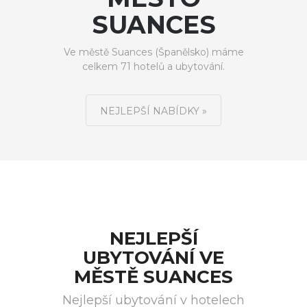
SUANCES
Ve městě Suances (Španělsko) máme
celkem 71 hotelů a ubytování.
NEJLEPŠÍ NABÍDKY »
NEJLEPŠÍ
UBYTOVÁNÍ VE
MĚSTĚ SUANCES
Nejlepší ubytování v hotelech