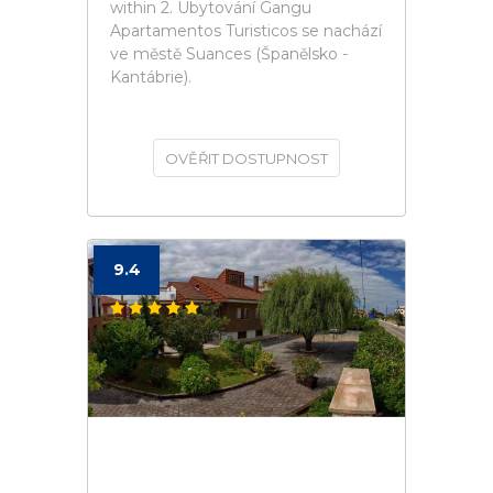
within 2. Ubytování Gangu
Apartamentos Turisticos se nachází
ve městě Suances (Španělsko -
Kantábrie).
OVĚŘIT DOSTUPNOST
9.4