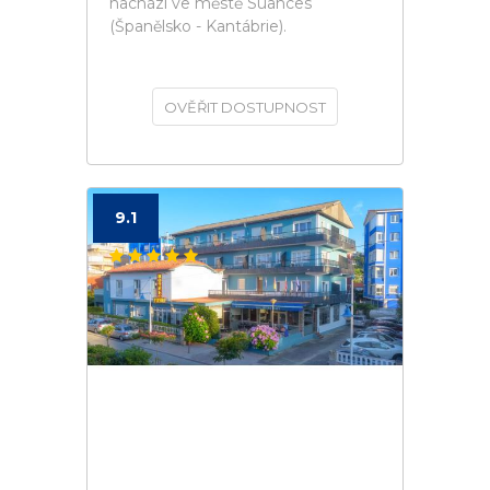
nachází ve městě Suances
(Španělsko - Kantábrie).
OVĚŘIT DOSTUPNOST
9.1