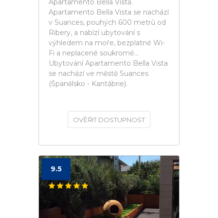
Apartamento Bella Vista.
Apartamento Bella Vista se nachází
v Suances, pouhých 600 metrů od
Ribery, a nabízí ubytování s
výhledem na moře, bezplatné Wi-
Fi a neplacené soukromé...
Ubytování Apartamento Bella Vista
se nachází ve městě Suances
(Španělsko - Kantábrie).
OVĚŘIT DOSTUPNOST
9.5