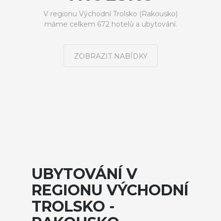
V regionu Východní Trolsko (Rakousko)
máme celkem 672 hotelů a ubytování.
ZOBRAZIT NABÍDKY
UBYTOVÁNÍ V
REGIONU VÝCHODNÍ
TROLSKO -