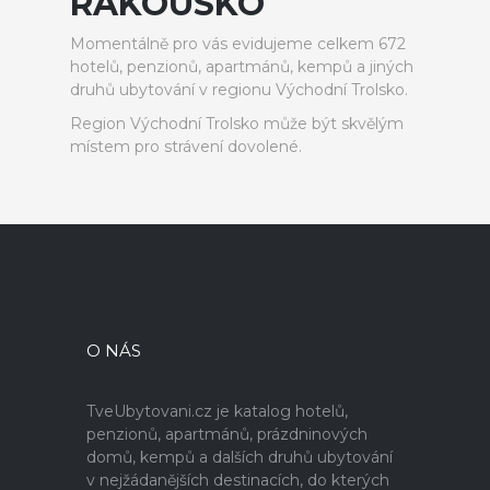
RAKOUSKO
Momentálně pro vás evidujeme celkem 672
hotelů, penzionů, apartmánů, kempů a jiných
druhů ubytování v regionu Východní Trolsko.
Region Východní Trolsko může být skvělým
místem pro strávení dovolené.
O NÁS
TveUbytovani.cz je katalog hotelů,
penzionů, apartmánů, prázdninových
domů, kempů a dalších druhů ubytování
v nejžádanějších destinacích, do kterých