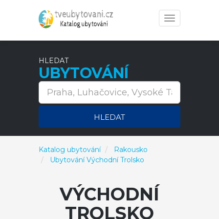
Toggle
navigation
HLEDAT
UBYTOVÁNÍ
HLEDAT
Katalog ubytování
Rakousko
Ubytování Východní Trolsko
VÝCHODNÍ
TROLSKO