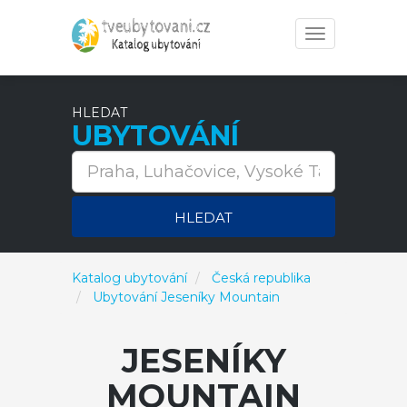
Toggle
navigation
HLEDAT
UBYTOVÁNÍ
HLEDAT
Katalog ubytování
Česká republika
Ubytování Jeseníky Mountain
JESENÍKY
MOUNTAIN