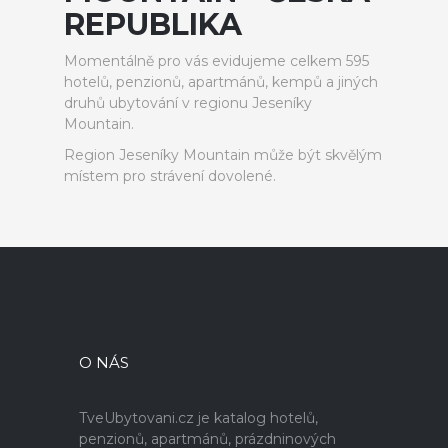
REPUBLIKA
Momentálně pro vás evidujeme celkem 595
hotelů, penzionů, apartmánů, kempů a jiných
druhů ubytování v regionu Jeseníky
Mountain.
Region Jeseníky Mountain může být skvělým
místem pro strávení dovolené.
O NÁS
TveUbytovani.cz je katalog hotelů,
penzionů, apartmánů, prázdninových