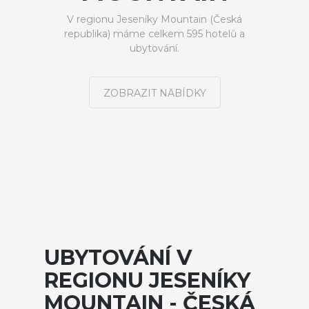
V regionu Jeseníky Mountain (Česká
republika) máme celkem 595 hotelů a
ubytování.
ZOBRAZIT NABÍDKY
UBYTOVÁNÍ V
REGIONU JESENÍKY
MOUNTAIN - ČESKÁ