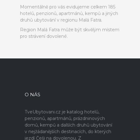
Momentálně pro vás evidujeme celkem 185
hotelů, penzionů, apartmánů, kempů a jiných
druhů ubytování v regionu Malá Fatra.
Region Malá Fatra může být skvělým místem
pro strávení dovolené.
O NÁS
TveUbytovani.cz je katalog hotelů,
penzionů, apartmánů, prázdninových
domů, kempů a dalších druhů ubytování
v nejžádanějších destinacích, do kterých
jezdí Češi na dovolenou. Z