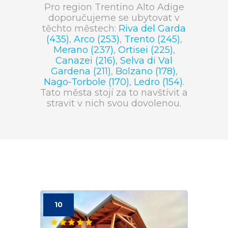
Pro region Trentino Alto Adige
doporučujeme se ubytovat v
těchto městech:
Riva del Garda
(435)
,
Arco (253)
,
Trento (245)
,
Merano (237)
,
Ortisei (225)
,
Canazei (216)
,
Selva di Val
Gardena (211)
,
Bolzano (178)
,
Nago-Torbole (170)
,
Ledro (154)
.
Tato města stojí za to navštívit a
stravit v nich svou dovolenou.
10