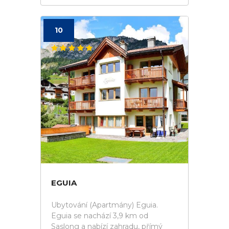
10
EGUIA
Ubytování (Apartmány) Eguia.
Eguia se nachází 3,9 km od
Saslong a nabízí zahradu, přímý