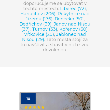
doporučujeme se ubytovat v
těchto městech:
Liberec (72)
,
Harrachov (206)
,
Rokytnice nad
Jizerou (176)
,
Benecko (50)
,
Bedřichov (39)
,
Janov nad Nisou
(37)
,
Turnov (33)
,
Kořenov (30)
,
Vítkovice (29)
,
Jablonec nad
Nisou (29)
. Tato města stojí za
to navštívit a stravit v nich svou
dovolenou.
10