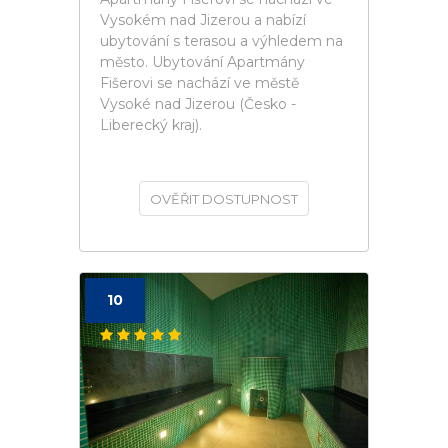
Vysokém nad Jizerou a nabízí
ubytování s terasou a výhledem na
město. Ubytování Apartmány
Fišerovi se nachází ve městě
Vysoké nad Jizerou (Česko -
Liberecký kraj).
OVĚŘIT DOSTUPNOST
10