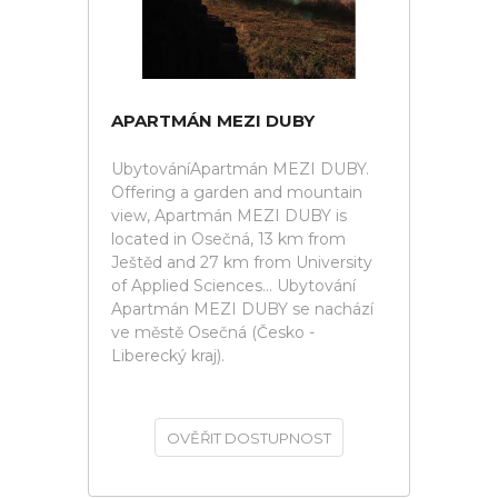
APARTMÁN MEZI DUBY
UbytováníApartmán MEZI DUBY.
Offering a garden and mountain
view, Apartmán MEZI DUBY is
located in Osečná, 13 km from
Ještěd and 27 km from University
of Applied Sciences... Ubytování
Apartmán MEZI DUBY se nachází
ve městě Osečná (Česko -
Liberecký kraj).
OVĚŘIT DOSTUPNOST