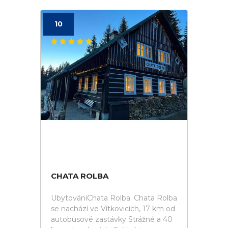
10
CHATA ROLBA
UbytováníChata Rolba. Chata Rolba
se nachází ve Vítkovicích, 17 km od
autobusové zastávky Strážné a 40