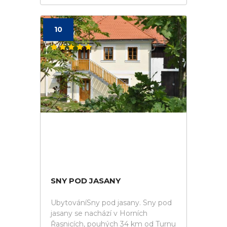
10
SNY POD JASANY
UbytováníSny pod jasany. Sny pod
jasany se nachází v Horních
Řasnicích, pouhých 34 km od Turnu