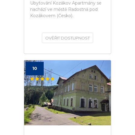
Ubytování Kozákov Apartmány se
nachází ve městě Radostná pod
Kozákovem (Česko).
OVĚŘIT DOSTUPNOST
10