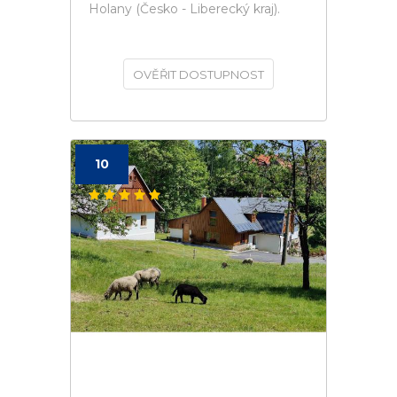
Holany (Česko - Liberecký kraj).
OVĚŘIT DOSTUPNOST
10