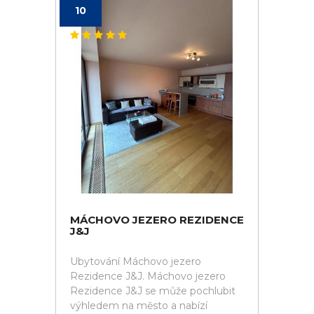
10
MÁCHOVO JEZERO REZIDENCE
J&J
Ubytování Máchovo jezero
Rezidence J&J. Máchovo jezero
Rezidence J&J se může pochlubit
výhledem na město a nabízí