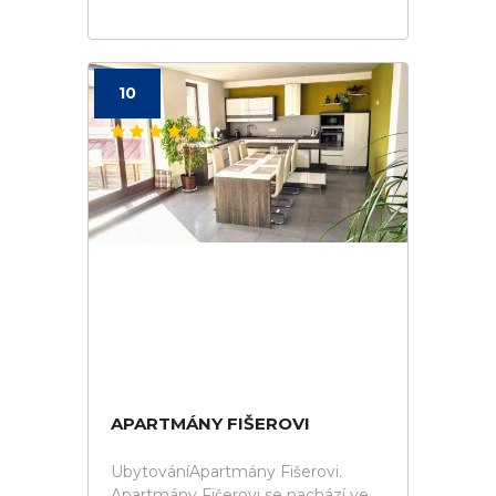
10
APARTMÁNY FIŠEROVI
UbytováníApartmány Fišerovi.
Apartmány Fišerovi se nachází ve