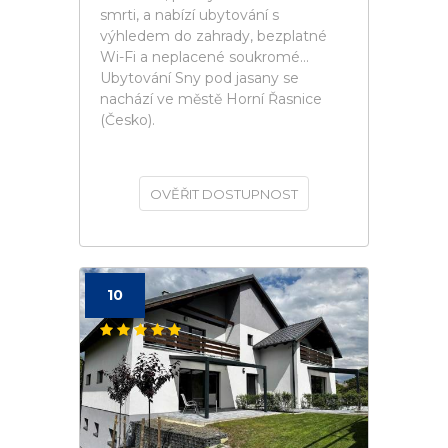
smrti, a nabízí ubytování s
výhledem do zahrady, bezplatné
Wi-Fi a neplacené soukromé...
Ubytování Sny pod jasany se
nachází ve městě Horní Řasnice
(Česko).
OVĚŘIT DOSTUPNOST
10