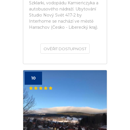
Szklarki, vodopádu Kamieńczyka a
autobusového nádraží. Ubytování
Studio Nový Svět 417-2 by
Interhome se nachází ve městě
Harrachov (Česko - Liberecký kraj).
OVĚŘIT DOSTUPNOST
10