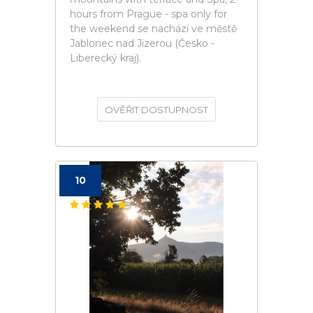
hours from Prague - spa only for
the weekend se nachází ve městě
Jablonec nad Jizerou (Česko -
Liberecký kraj).
OVĚŘIT DOSTUPNOST
10