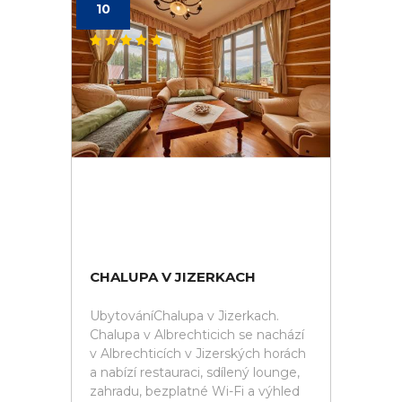
10
CHALUPA V JIZERKACH
UbytováníChalupa v Jizerkach.
Chalupa v Albrechticich se nachází
v Albrechticích v Jizerských horách
a nabízí restauraci, sdílený lounge,
zahradu, bezplatné Wi-Fi a výhled