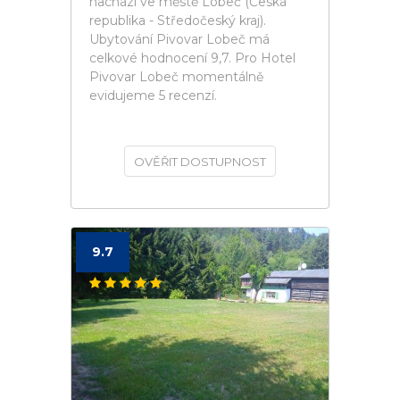
nachází ve městě Lobeč (Česká
republika - Středočeský kraj).
Ubytování Pivovar Lobeč má
celkové hodnocení 9,7. Pro Hotel
Pivovar Lobeč momentálně
evidujeme 5 recenzí.
OVĚŘIT DOSTUPNOST
9.7