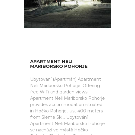
APARTMENT NELI
MARIBORSKO POHORJE
Ubytování (Apartmán) Apartment
Neli Mariborsko Pohorje. Offering
free WiFi and garden views,
Apartment Neli Mariborsko Pohorje
provides accommodation situated
in Hočko Pohorje, just 400 meters
from Sleme Ski... Ubytování
Apartment Neli Mariborsko Pohorje
se nachází ve městě Hočko