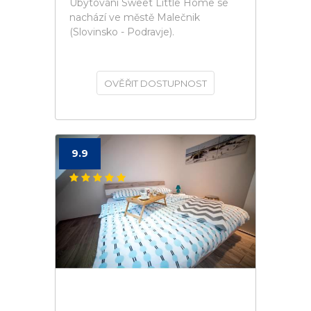
Ubytování Sweet Little Home se
nachází ve městě Malečnik
(Slovinsko - Podravje).
OVĚŘIT DOSTUPNOST
9.9