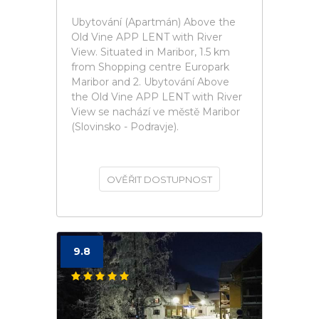
Ubytování (Apartmán) Above the
Old Vine APP LENT with River
View. Situated in Maribor, 1.5 km
from Shopping centre Europark
Maribor and 2. Ubytování Above
the Old Vine APP LENT with River
View se nachází ve městě Maribor
(Slovinsko - Podravje).
OVĚŘIT DOSTUPNOST
9.8