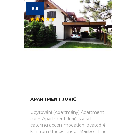
9.8
APARTMENT JURIČ
Ubytování (Apartmány) Apartment
Jurič. Apartment Jurič is a self-
catering accommodation located 4
km from the centre of Maribor. The