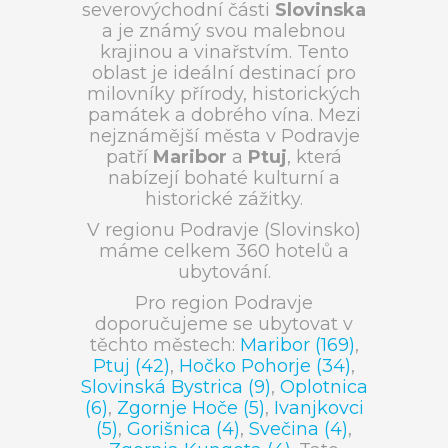
severovýchodní části
Slovinska
a je známý svou malebnou
krajinou a vinařstvím. Tento
oblast je ideální destinací pro
milovníky přírody, historických
památek a dobrého vína. Mezi
nejznámější města v Podravje
patří
Maribor
a
Ptuj
, která
nabízejí bohaté kulturní a
historické zážitky.
V regionu Podravje (Slovinsko)
máme celkem 360 hotelů a
ubytování.
Pro region Podravje
doporučujeme se ubytovat v
těchto městech:
Maribor (169)
,
Ptuj (42)
,
Hočko Pohorje (34)
,
Slovinská Bystrica (9)
,
Oplotnica
(6)
,
Zgornje Hoče (5)
,
Ivanjkovci
(5)
,
Gorišnica (4)
,
Svečina (4)
,