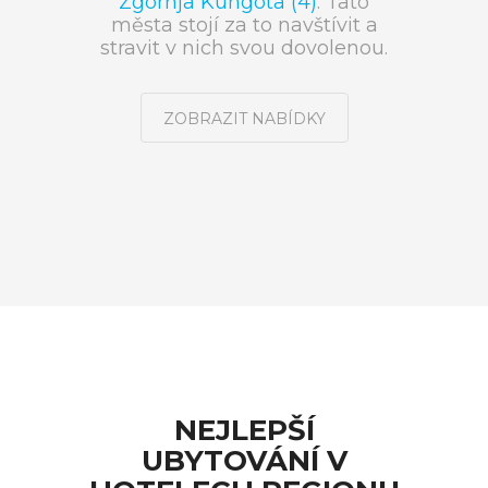
Zgornja Kungota (4)
. Tato
města stojí za to navštívit a
stravit v nich svou dovolenou.
ZOBRAZIT NABÍDKY
NEJLEPŠÍ
UBYTOVÁNÍ V