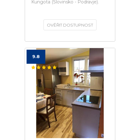
Kungota (Slovinsko - Podravje).
OVĚŘIT DOSTUPNOST
9.8