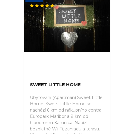
SWEET LITTLE HOME
Ubytování (Apartmán) Sweet Little
Home. Sweet Little Home se
nachází 6 km od nákupního centra
Europark Maribor a 8 km od
hipodromu Kamnica. Nabízí
bezplatné Wi-Fi, zahradu a terasu.