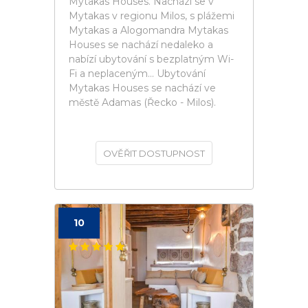
Mytakas Houses. Nachází se v
Mytakas v regionu Milos, s plážemi
Mytakas a Alogomandra Mytakas
Houses se nachází nedaleko a
nabízí ubytování s bezplatným Wi-
Fi a neplaceným... Ubytování
Mytakas Houses se nachází ve
městě Adamas (Řecko - Milos).
OVĚŘIT DOSTUPNOST
10