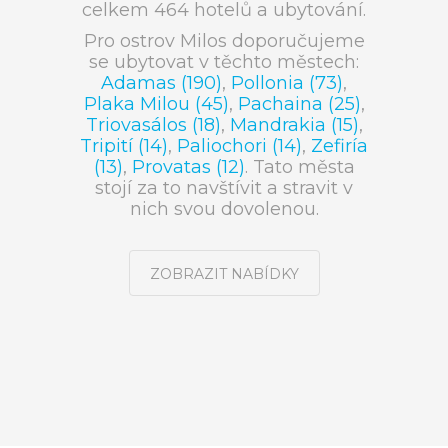
celkem 464 hotelů a ubytování.
Pro ostrov Milos doporučujeme
se ubytovat v těchto městech:
Adamas (190)
,
Pollonia (73)
,
Plaka Milou (45)
,
Pachaina (25)
,
Triovasálos (18)
,
Mandrakia (15)
,
Tripití (14)
,
Paliochori (14)
,
Zefiría
(13)
,
Provatas (12)
. Tato města
stojí za to navštívit a stravit v
nich svou dovolenou.
ZOBRAZIT NABÍDKY