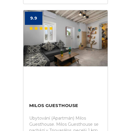
9.9
MILOS GUESTHOUSE
Ubytování (Apartmán) Milos
Guesthouse. Milos Guesthouse se
nachází v Triovasálos, necelý 1 km