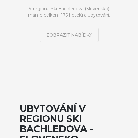
V regionu Ski Bachledova (Slovensko)
máme celkem 175 hotelů a ubytování.
ZOBRAZIT NABÍDKY
UBYTOVÁNÍ V
REGIONU SKI
BACHLEDOVA -