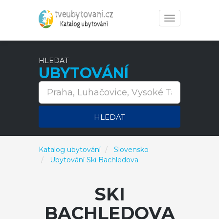
Toggle
navigation
HLEDAT
UBYTOVÁNÍ
HLEDAT
Katalog ubytování
Slovensko
Ubytování Ski Bachledova
SKI
BACHLEDOVA