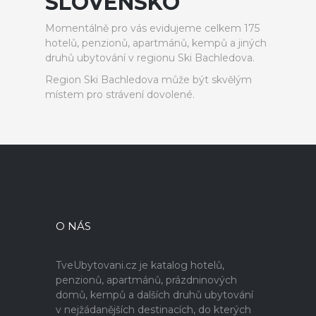
SLOVENSKO
Momentálně pro vás evidujeme celkem 175
hotelů, penzionů, apartmánů, kempů a jiných
druhů ubytování v regionu Ski Bachledova.
Region Ski Bachledova může být skvělým
místem pro strávení dovolené.
O NÁS
TveUbytovani.cz je katalog hotelů,
penzionů, apartmánů, prázdninových
domů, kempů a dalších druhů ubytování
v nejžádanějších destinacích, do kterých