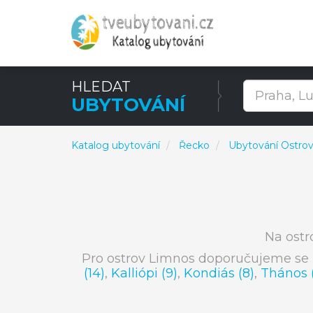
HLEDAT
UBYTOVÁNÍ
Katalog ubytování
Řecko
Ubytování Ostro
Na ostr
Pro ostrov Limnos doporučujeme se 
(14)
,
Kalliópi (9)
,
Kondiás (8)
,
Thános 