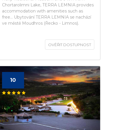
Chortarolimni Lake, TERRA LEMNIA provides
accommodation with amenities such as
free... Ubytování TERRA LEMNIA se nachází
ve městě Moudhros (Řecko - Limnos).
OVĚŘIT DOSTUPNOST
10