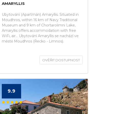
AMARYLLIS
Ubytování (Apartmán) Amaryllis. Situated in
Moudhros, within 16 km of Navy Traditional
Museum and 9 km of Chortarolimni Lake,
Amaryllis offers accommodation with free
WiFi, air... Ubytování Amaryllis se nachází ve
městě Moudhros (Řecko - Limnos).
OVĚŘIT DOSTUPNOST
9.9