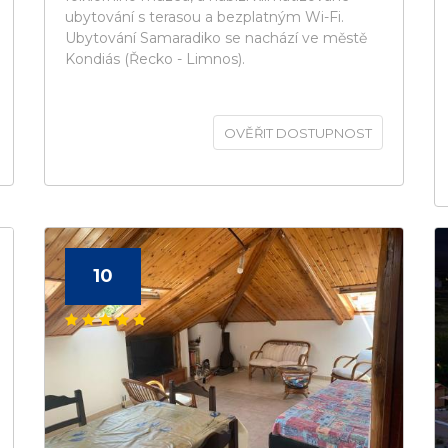
ubytování s terasou a bezplatným Wi-Fi.
Ubytování Samaradiko se nachází ve městě
Kondiás (Řecko - Limnos).
OVĚŘIT DOSTUPNOST
10