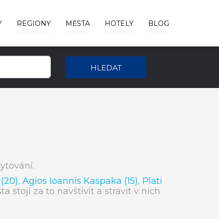
Y
REGIONY
MĚSTA
HOTELY
BLOG
HLEDAT
ytování.
(20)
,
Agios Ioannis Kaspaka (15)
,
Plati
ta stojí za to navštívit a stravit v nich