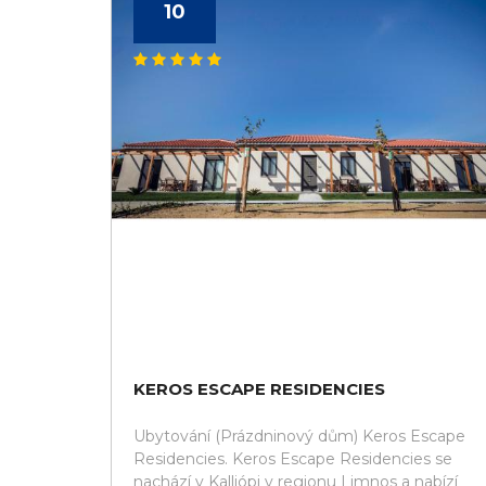
10
KEROS ESCAPE RESIDENCIES
Ubytování (Prázdninový dům) Keros Escape
Residencies. Keros Escape Residencies se
nachází v Kalliópi v regionu Limnos a nabízí