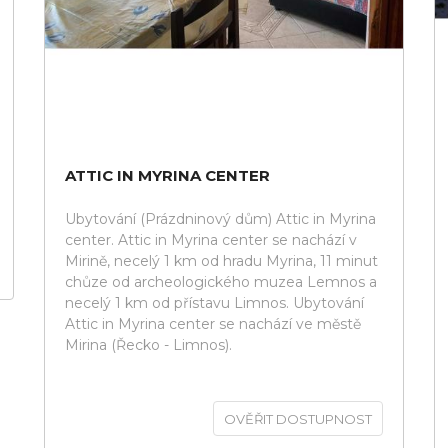
ATTIC IN MYRINA CENTER
Ubytování (Prázdninový dům) Attic in Myrina
center. Attic in Myrina center se nachází v
Mirině, necelý 1 km od hradu Myrina, 11 minut
chůze od archeologického muzea Lemnos a
necelý 1 km od přístavu Limnos. Ubytování
Attic in Myrina center se nachází ve městě
Mirina (Řecko - Limnos).
OVĚŘIT DOSTUPNOST