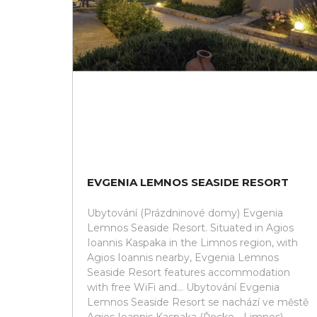
EVGENIA LEMNOS SEASIDE RESORT
Ubytování (Prázdninové domy) Evgenia
Lemnos Seaside Resort. Situated in Agios
Ioannis Kaspaka in the Limnos region, with
Agios Ioannis nearby, Evgenia Lemnos
Seaside Resort features accommodation
with free WiFi and... Ubytování Evgenia
Lemnos Seaside Resort se nachází ve městě