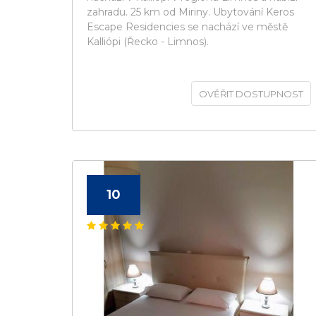
zahradu. 25 km od Miriny. Ubytování Keros
Escape Residencies se nachází ve městě
Kalliópi (Řecko - Limnos).
OVĚŘIT DOSTUPNOST
10