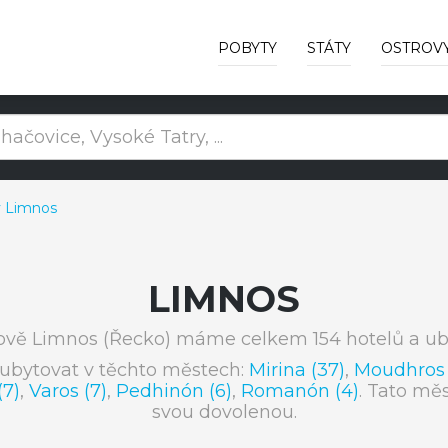
POBYTY
STÁTY
OSTROV
v Limnos
LIMNOS
ově Limnos (Řecko) máme celkem 154 hotelů a ub
ubytovat v těchto městech:
Mirina (37)
,
Moudhros 
(7)
,
Varos (7)
,
Pedhinón (6)
,
Romanón (4)
. Tato měs
svou dovolenou.