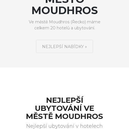
MOUDHROS
Ve městě Moudhros (Řecko) máme
celkem 20 hotelů a ubytování.
NEJLEPŠÍ NABÍDKY »
NEJLEPŠÍ
UBYTOVÁNÍ VE
MĚSTĚ MOUDHROS
Nejlepší ubytování v hotelech