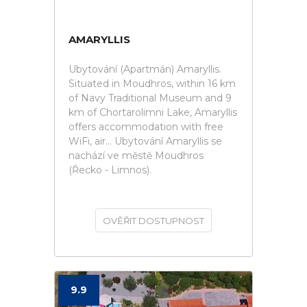
AMARYLLIS
Ubytování (Apartmán) Amaryllis.
Situated in Moudhros, within 16 km
of Navy Traditional Museum and 9
km of Chortarolimni Lake, Amaryllis
offers accommodation with free
WiFi, air... Ubytování Amaryllis se
nachází ve městě Moudhros
(Řecko - Limnos).
OVĚŘIT DOSTUPNOST
9.9