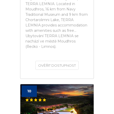
TERRA LEMNIA. Located in
Moudhros, 16 km from Navy
Traditional Museum and 9 km from
Chortarolimni Lake, TERRA
LEMNIA provides accommodation
with amenities such as free...
Ubytování TERRA LEMNIA se
nachází ve městě Moudhros
(Řecko - Limnos).
OVĚŘIT DOSTUPNOST
10