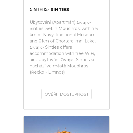
ΣΙΝΤΗΊΣ- SINTIES
Ubytování (Apartmán) Σιντηίς-
Sinties. Set in Moudhros, within 6
km of Navy Traditional Museum
and 6 km of Chortarolimni Lake,
Σιντηίς- Sinties offers
accommodation with free WiFi,
air... Ubytování Σιντηίς- Sinties se
nachází ve městě Moudhros
(Řecko - Limnos).
OVĚŘIT DOSTUPNOST