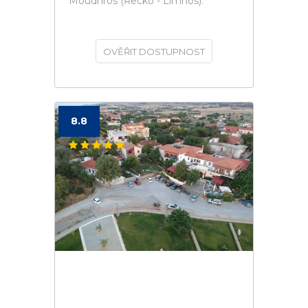
Moudhros (Řecko - Limnos).
OVĚŘIT DOSTUPNOST
8.8