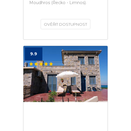
Moudhros (Řecko - Limnos).
OVĚŘIT DOSTUPNOST
9.9