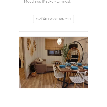
Moudhros (Řecko - Limnos).
OVĚŘIT DOSTUPNOST