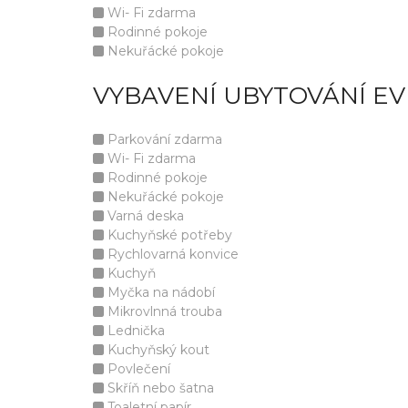
Wi- Fi zdarma
Rodinné pokoje
Nekuřácké pokoje
VYBAVENÍ UBYTOVÁNÍ E
Parkování zdarma
Wi- Fi zdarma
Rodinné pokoje
Nekuřácké pokoje
Varná deska
Kuchyňské potřeby
Rychlovarná konvice
Kuchyň
Myčka na nádobí
Mikrovlnná trouba
Lednička
Kuchyňský kout
Povlečení
Skříň nebo šatna
Toaletní papír