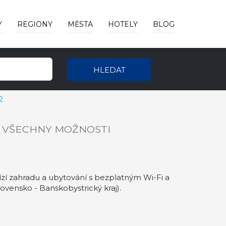
Y
REGIONY
MĚSTA
HOTELY
BLOG
HLEDAT
2
 VŠECHNY MOŽNOSTI
zí zahradu a ubytování s bezplatným Wi-Fi a
vensko - Banskobystrický kraj).