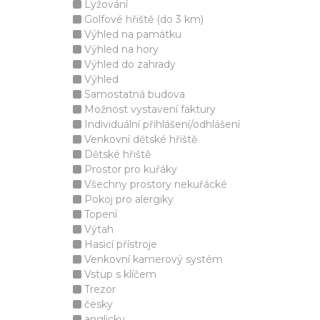
Lyžování
Golfové hřiště (do 3 km)
Výhled na památku
Výhled na hory
Výhled do zahrady
Výhled
Samostatná budova
Možnost vystavení faktury
Individuální přihlášení/odhlášení
Venkovní dětské hřiště
Dětské hřiště
Prostor pro kuřáky
Všechny prostory nekuřácké
Pokoj pro alergiky
Topení
Výtah
Hasicí přístroje
Venkovní kamerový systém
Vstup s klíčem
Trezor
česky
anglicky