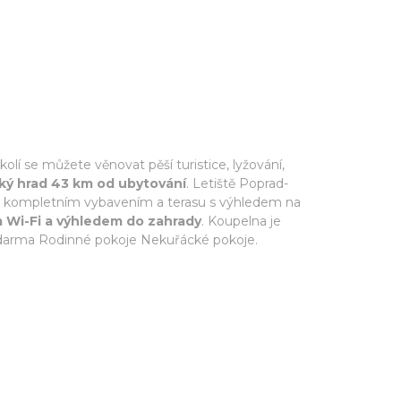
í se můžete věnovat pěší turistice, lyžování,
ký hrad 43 km od ubytování
. Letiště Poprad-
yň s kompletním vybavením a terasu s výhledem na
m Wi-Fi a výhledem do zahrady
. Koupelna je
zdarma Rodinné pokoje Nekuřácké pokoje.