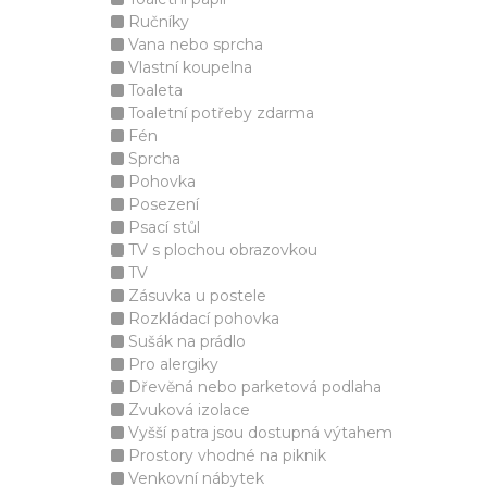
Ručníky
Vana nebo sprcha
Vlastní koupelna
Toaleta
Toaletní potřeby zdarma
Fén
Sprcha
Pohovka
Posezení
Psací stůl
TV s plochou obrazovkou
TV
Zásuvka u postele
Rozkládací pohovka
Sušák na prádlo
Pro alergiky
Dřevěná nebo parketová podlaha
Zvuková izolace
Vyšší patra jsou dostupná výtahem
Prostory vhodné na piknik
Venkovní nábytek