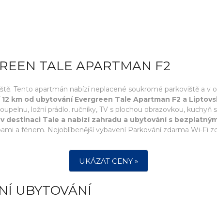
GREEN TALE APARTMAN F2
tě. Tento apartmán nabízí neplacené soukromé parkoviště a v okol
12 km od ubytování Evergreen Tale Apartman F2 a Liptovs
1 koupelnu, ložní prádlo, ručníky, TV s plochou obrazovkou, kuch
v destinaci Tale a nabízí zahradu a ubytování s bezplatný
bami a fénem. Nejoblíbenější vybavení Parkování zdarma Wi-Fi 
UKÁZAT CENY »
NÍ UBYTOVÁNÍ