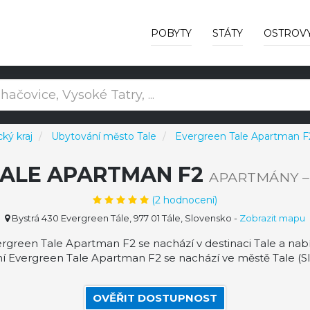
POBYTY
STÁTY
OSTROV
ký kraj
Ubytování město Tale
Evergreen Tale Apartman F
TALE APARTMAN F2
APARTMÁNY –
(
2
hodnocení)
Bystrá 430 Evergreen Tále, 977 01 Tále, Slovensko
-
Zobrazit mapu
green Tale Apartman F2 se nachází v destinaci Tale a nabí
 Evergreen Tale Apartman F2 se nachází ve městě Tale (Slo
OVĚŘIT DOSTUPNOST