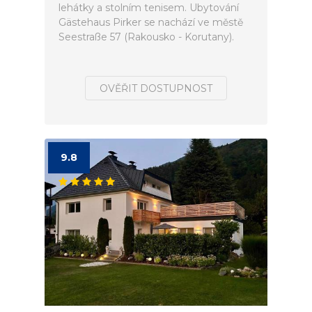
lehátky a stolním tenisem. Ubytování
Gästehaus Pirker se nachází ve městě
Seestraße 57 (Rakousko - Korutany).
OVĚŘIT DOSTUPNOST
9.8