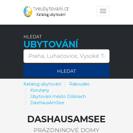
Toggle
navigation
HLEDAT
UBYTOVÁNÍ
HLEDAT
Katalog ubytování
Rakousko
Korutany
Ubytování město Döbriach
DasHausAmSee
DASHAUSAMSEE
PRÁZDNINOVÉ DOMY