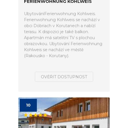
FERIENWOHNUNG KOHLWEIS
UbytováníFerienwohnung Kohlweis.
Ferienwohnung Kohlweis se nachází v
obci Döbriach v Korutanech a nabízí
terasu. K dispozici je také balkon.
Apartmán má satelitní TV s plochou
obrazovkou. Ubytování Ferienwohnung
Kohlweis se nachází ve městě
(Rakousko - Korutany).
OVĚŘIT DOSTUPNOST
10