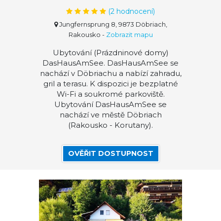
(
2
hodnocení)
Jungfernsprung 8, 9873 Döbriach,
Rakousko
-
Zobrazit mapu
Ubytování (Prázdninové domy)
DasHausAmSee. DasHausAmSee se
nachází v Döbriachu a nabízí zahradu,
gril a terasu. K dispozici je bezplatné
Wi-Fi a soukromé parkoviště.
Ubytování DasHausAmSee se
nachází ve městě Döbriach
(Rakousko - Korutany).
OVĚŘIT DOSTUPNOST