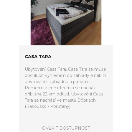
CASA TARA
Ubytování Casa Tara. Casa Tara se může
pochlubit výhledem do zahrady a nabízí
ubytování s zahradou a patiem.
Römermuseum Teurnia se nachází
přibližně 22 km odtud. Ubytování Casa
Tara se nachází ve městě Döbriach
(Rakousko - Korutany).
OVĚŘIT DOSTUPNOST