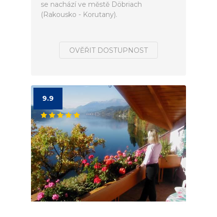
se nachází ve městě Döbriach
(Rakousko - Korutany).
OVĚŘIT DOSTUPNOST
9.9