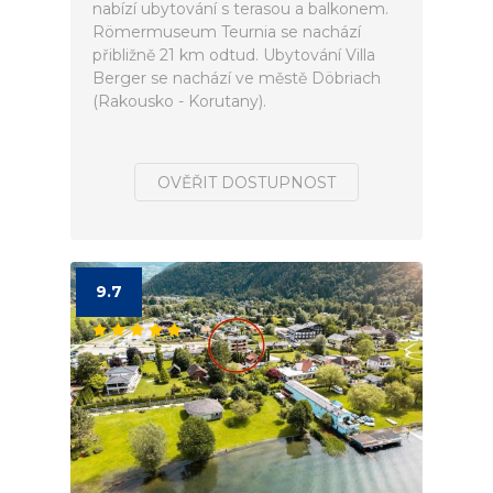
nabízí ubytování s terasou a balkonem.
Römermuseum Teurnia se nachází
přibližně 21 km odtud. Ubytování Villa
Berger se nachází ve městě Döbriach
(Rakousko - Korutany).
OVĚŘIT DOSTUPNOST
9.7