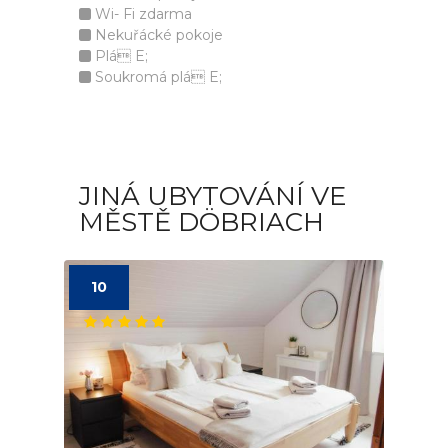
Wi- Fi zdarma
Nekuřácké pokoje
Plá E;
Soukromá plá E;
JINÁ UBYTOVÁNÍ VE
MĚSTĚ DÖBRIACH
10