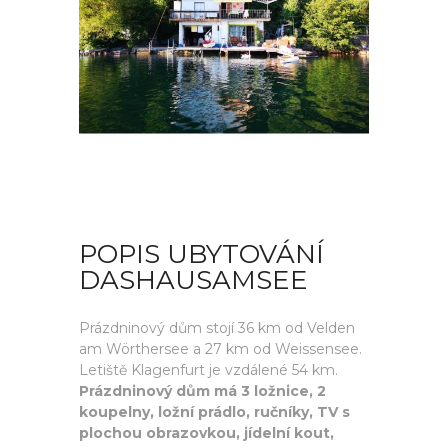
POPIS UBYTOVÁNÍ
DASHAUSAMSEE
Prázdninový dům stojí 36 km od Velden
am Wörthersee a 27 km od Weissensee.
Letiště Klagenfurt je vzdálené 54 km.
Prázdninový dům má 3 ložnice, 2
koupelny, ložní prádlo, ručníky, TV s
plochou obrazovkou, jídelní kout,