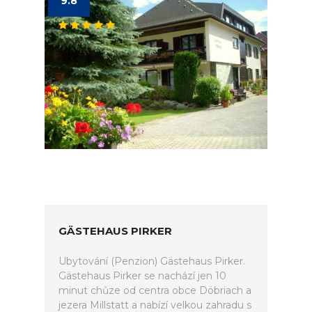
9.8
GÄSTEHAUS PIRKER
Ubytování (Penzion) Gästehaus Pirker.
Gästehaus Pirker se nachází jen 10
minut chůze od centra obce Döbriach a
jezera Millstatt a nabízí velkou zahradu s