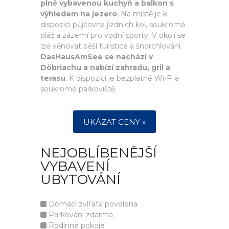
plně vybavenou kuchyň a balkon s
výhledem na jezero
. Na místě je k
dispozici půjčovna jízdních kol, soukromá
pláž a zázemí pro vodní sporty. V okolí se
lze věnovat pěší turistice a šnorchlování.
DasHausAmSee se nachází v
Döbriachu a nabízí zahradu, gril a
terasu
. K dispozici je bezplatné Wi-Fi a
soukromé parkoviště.
UKÁZAT CENY »
NEJOBLÍBENĚJŠÍ
VYBAVENÍ
UBYTOVÁNÍ
Domácí zvířata povolena
Parkování zdarma
Rodinné pokoje