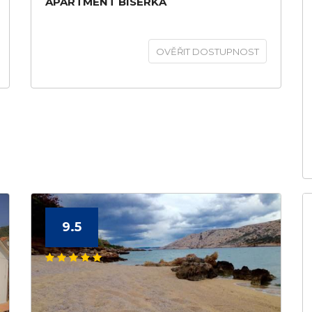
APARTMENT BISERKA
OVĚŘIT DOSTUPNOST
9.5