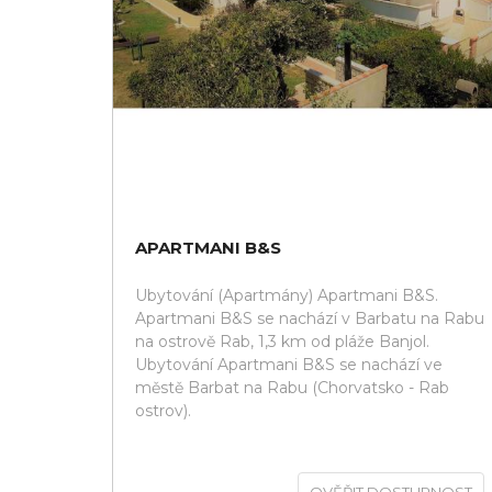
APARTMANI B&S
Ubytování (Apartmány) Apartmani B&S.
Apartmani B&S se nachází v Barbatu na Rabu
na ostrově Rab, 1,3 km od pláže Banjol.
Ubytování Apartmani B&S se nachází ve
městě Barbat na Rabu (Chorvatsko - Rab
ostrov).