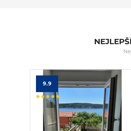
NEJLEPŠ
Ne
9.9