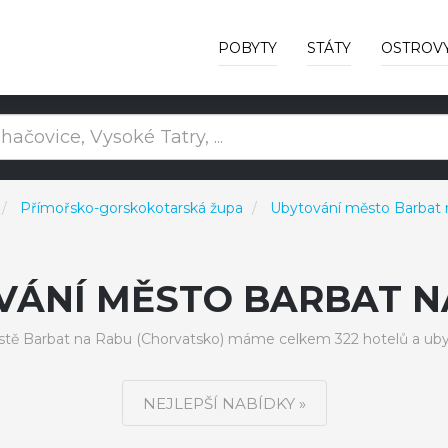
POBYTY
STÁTY
OSTROV
Přímořsko-gorskokotarská župa
Ubytování město Barbat
VÁNÍ MĚSTO BARBAT N
tě Barbat na Rabu (Chorvatsko) máme celkem 322 hotelů a uby
NEJLEPŠÍ NABÍDKY »