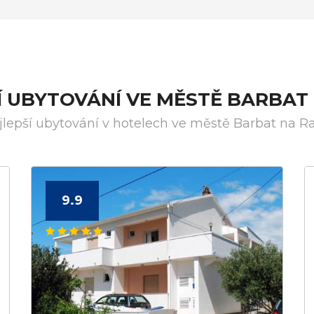
Í UBYTOVÁNÍ VE MĚSTĚ BARBAT
jlepší ubytování v hotelech ve městě Barbat na R
9.9