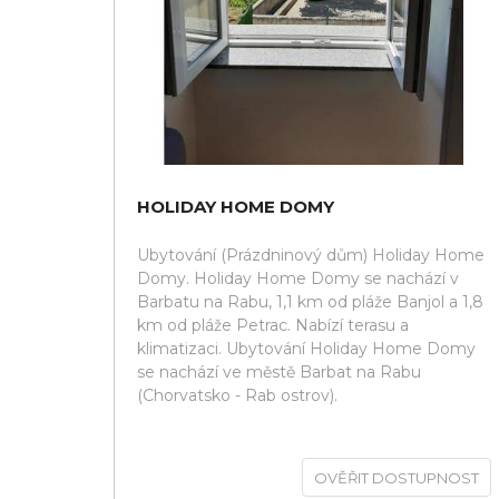
HOLIDAY HOME DOMY
Ubytování (Prázdninový dům) Holiday Home
Domy. Holiday Home Domy se nachází v
Barbatu na Rabu, 1,1 km od pláže Banjol a 1,8
km od pláže Petrac. Nabízí terasu a
klimatizaci. Ubytování Holiday Home Domy
se nachází ve městě Barbat na Rabu
(Chorvatsko - Rab ostrov).
OVĚŘIT DOSTUPNOST