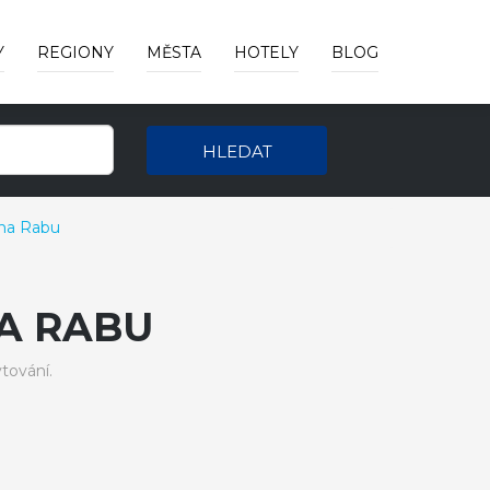
Y
REGIONY
MĚSTA
HOTELY
BLOG
HLEDAT
 na Rabu
A RABU
tování.