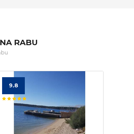
 NA RABU
abu
9.8