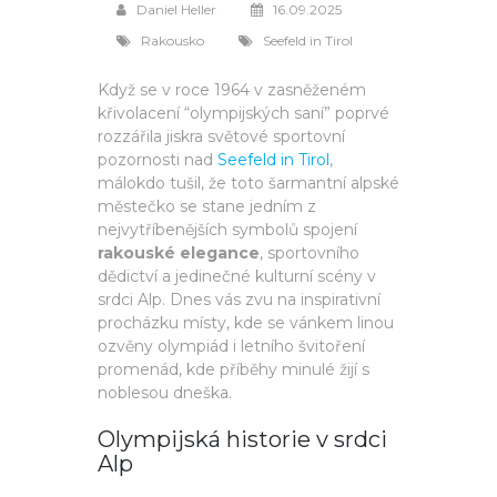
Daniel Heller
16.09.2025
Rakousko
Seefeld in Tirol
Když se v roce 1964 v zasněženém
křivolacení “olympijských saní” poprvé
rozzářila jiskra světové sportovní
pozornosti nad
Seefeld in Tirol
,
málokdo tušil, že toto šarmantní alpské
městečko se stane jedním z
nejvytříbenějších symbolů spojení
rakouské elegance
, sportovního
dědictví a jedinečné kulturní scény v
srdci Alp. Dnes vás zvu na inspirativní
procházku místy, kde se vánkem linou
ozvěny olympiád i letního švitoření
promenád, kde příběhy minulé žijí s
noblesou dneška.
Olympijská historie v srdci
Alp