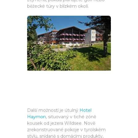
běžecké túry v blízkém okolí.
Další možností je útulný
Hotel
Haymon
, situovaný v tiché zóně
kousek od jezera Wildsee. Nově
zrekonstruované pokoje v tyrolském
stylu, snídaně s domácími produkty,