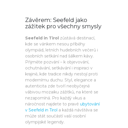
Závěrem: Seefeld jako
zážitek pro všechny smysly
Seefeld in Tirol
zůstává destinací,
kde se vánkem nesou příběhy
olympiád, letních hudebních večerů i
osobních setkání nad šálkem kávy.
Přijměte pozvání – k objevování,
ochutnávání, setkávání i inspiraci v
krajině, kde tradice nikdy nestojí proti
modernímu duchu. Styl, elegance a
autenticita zde tvoří neobyčejně
vábivou mozaiku zážitků, na které se
nezapomíná. Pro každý vkus a
náročnost najdete to pravé
ubytování
v Seefeld in Tirol
a každá návštěva se
může stát součástí vaší osobní
olympijské legendy.