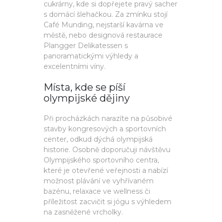
cukrárny, kde si dopřejete pravý sacher
s domácí šlehačkou. Za zmínku stojí
Café Munding, nejstarší kavárna ve
městě, nebo designová restaurace
Plangger Delikatessen s
panoramatickými výhledy a
excelentními víny.
Místa, kde se píší
olympijské dějiny
Při procházkách narazíte na působivé
stavby kongresových a sportovních
center, odkud dýchá olympijská
historie. Osobně doporučuji návštěvu
Olympijského sportovního centra,
které je otevřené veřejnosti a nabízí
možnost plávání ve vyhřívaném
bazénu, relaxace ve wellness či
příležitost zacvičit si jógu s výhledem
na zasněžené vrcholky.