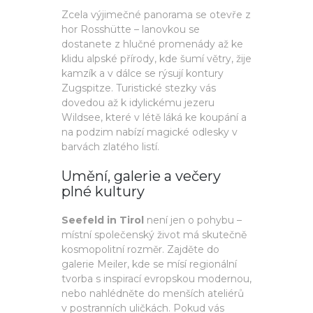
Zcela výjimečné panorama se otevře z
hor Rosshütte – lanovkou se
dostanete z hlučné promenády až ke
klidu alpské přírody, kde šumí větry, žije
kamzík a v dálce se rýsují kontury
Zugspitze. Turistické stezky vás
dovedou až k idylickému jezeru
Wildsee, které v létě láká ke koupání a
na podzim nabízí magické odlesky v
barvách zlatého listí.
Umění, galerie a večery
plné kultury
Seefeld in Tirol
není jen o pohybu –
místní společenský život má skutečně
kosmopolitní rozměr. Zajděte do
galerie Meiler, kde se mísí regionální
tvorba s inspirací evropskou modernou,
nebo nahlédněte do menších ateliérů
v postranních uličkách. Pokud vás