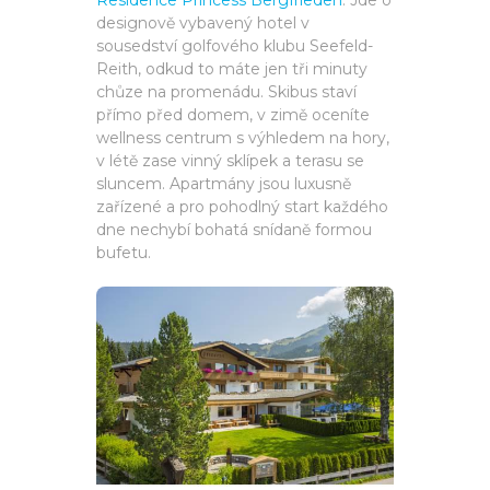
Residence Princess Bergfrieden
. Jde o
designově vybavený hotel v
sousedství golfového klubu Seefeld-
Reith, odkud to máte jen tři minuty
chůze na promenádu. Skibus staví
přímo před domem, v zimě oceníte
wellness centrum s výhledem na hory,
v létě zase vinný sklípek a terasu se
sluncem. Apartmány jsou luxusně
zařízené a pro pohodlný start každého
dne nechybí bohatá snídaně formou
bufetu.