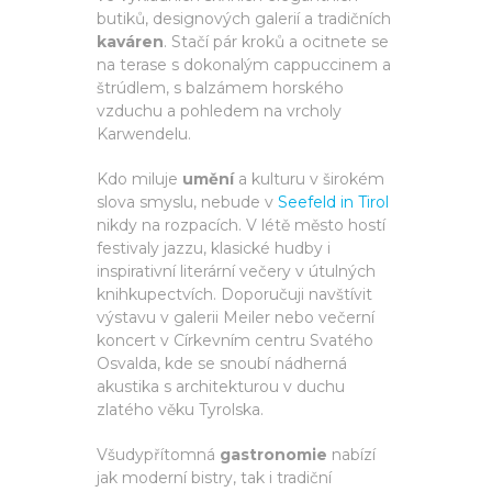
butiků, designových galerií a tradičních
kaváren
. Stačí pár kroků a ocitnete se
na terase s dokonalým cappuccinem a
štrúdlem, s balzámem horského
vzduchu a pohledem na vrcholy
Karwendelu.
Kdo miluje
umění
a kulturu v širokém
slova smyslu, nebude v
Seefeld in Tirol
nikdy na rozpacích. V létě město hostí
festivaly jazzu, klasické hudby i
inspirativní literární večery v útulných
knihkupectvích. Doporučuji navštívit
výstavu v galerii Meiler nebo večerní
koncert v Církevním centru Svatého
Osvalda, kde se snoubí nádherná
akustika s architekturou v duchu
zlatého věku Tyrolska.
Všudypřítomná
gastronomie
nabízí
jak moderní bistry, tak i tradiční