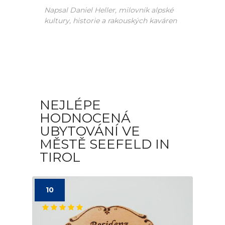
Napsal Daniel Heller, milovník alpské
kultury, historie a rakouských kaváren
NEJLÉPE
HODNOCENÁ
UBYTOVÁNÍ VE
MĚSTĚ SEEFELD IN
TIROL
10