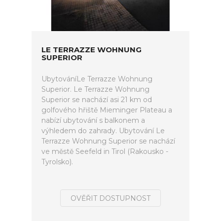
LE TERRAZZE WOHNUNG
SUPERIOR
UbytováníLe Terrazze Wohnung
Superior. Le Terrazze Wohnung
Superior se nachází asi 21 km od
golfového hřiště Mieminger Plateau a
nabízí ubytování s balkonem a
výhledem do zahrady. Ubytování Le
Terrazze Wohnung Superior se nachází
ve městě Seefeld in Tirol (Rakousko -
Tyrolsko).
OVĚŘIT DOSTUPNOST