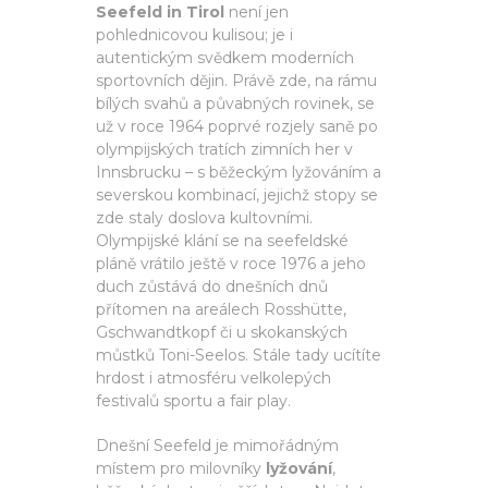
Seefeld in Tirol
není jen
pohlednicovou kulisou; je i
autentickým svědkem moderních
sportovních dějin. Právě zde, na rámu
bílých svahů a půvabných rovinek, se
už v roce 1964 poprvé rozjely saně po
olympijských tratích zimních her v
Innsbrucku – s běžeckým lyžováním a
severskou kombinací, jejichž stopy se
zde staly doslova kultovními.
Olympijské klání se na seefeldské
pláně vrátilo ještě v roce 1976 a jeho
duch zůstává do dnešních dnů
přítomen na areálech Rosshütte,
Gschwandtkopf či u skokanských
můstků Toni-Seelos. Stále tady ucítíte
hrdost i atmosféru velkolepých
festivalů sportu a fair play.
Dnešní Seefeld je mimořádným
místem pro milovníky
lyžování
,