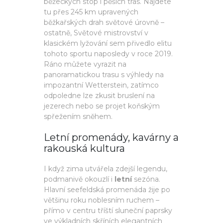
běžeckých stop i pěších tras. Najdete
tu přes 245 km upravených
běžkařských drah světové úrovně –
ostatně, Světové mistrovství v
klasickém lyžování sem přivedlo elitu
tohoto sportu naposledy v roce 2019.
Ráno můžete vyrazit na
panoramatickou trasu s výhledy na
impozantní Wetterstein, zatímco
odpoledne lze zkusit bruslení na
jezerech nebo se projet koňským
spřežením sněhem.
Letní promenády, kavárny a
rakouská kultura
I když zima utvářela zdejší legendu,
podmanivě okouzlí i
letní
sezóna.
Hlavní seefeldská promenáda žije po
většinu roku noblesním ruchem –
přímo v centru tříští sluneční paprsky
ve výkladních skříních elegantních