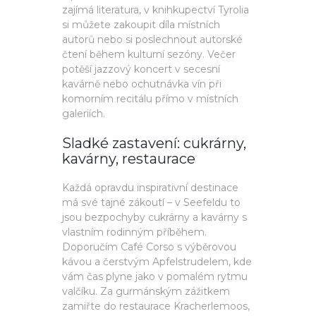
zajímá literatura, v knihkupectví Tyrolia
si můžete zakoupit díla místních
autorů nebo si poslechnout autorské
čtení během kulturní sezóny. Večer
potěší jazzový koncert v secesní
kavárně nebo ochutnávka vín při
komorním recitálu přímo v místních
galeriích.
Sladké zastavení: cukrárny,
kavárny, restaurace
Každá opravdu inspirativní destinace
má své tajné zákoutí – v Seefeldu to
jsou bezpochyby cukrárny a kavárny s
vlastním rodinným příběhem.
Doporučím Café Corso s výběrovou
kávou a čerstvým Apfelstrudelem, kde
vám čas plyne jako v pomalém rytmu
valčíku. Za gurmánským zážitkem
zamiřte do restaurace Kracherlemoos,