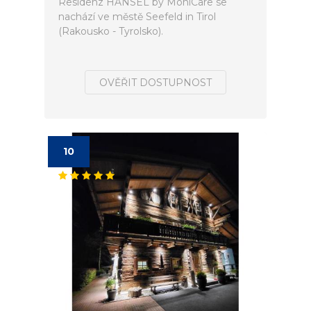
Residenz HÄNSEL by MoniCare se
nachází ve městě Seefeld in Tirol
(Rakousko - Tyrolsko).
OVĚŘIT DOSTUPNOST
10