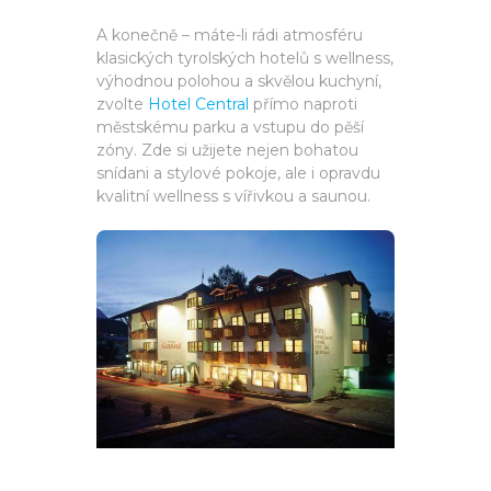
A konečně – máte-li rádi atmosféru
klasických tyrolských hotelů s wellness,
výhodnou polohou a skvělou kuchyní,
zvolte
Hotel Central
přímo naproti
městskému parku a vstupu do pěší
zóny. Zde si užijete nejen bohatou
snídani a stylové pokoje, ale i opravdu
kvalitní wellness s vířivkou a saunou.