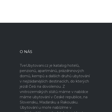
O NÁS
TveUbytovani.cz je katalog hotelů,
penzionů, apartmánů, prázdninových
domů, kempů a dalších druhů ubytování
v nejžádanějších destinacích, do kterých
jezdí Češi na dovolenou. Z
vnitrozemských států máme v nabídce
máme ubytování v České republice, na
Slovensku, Maďarsku a Rakousku.
Ubytování u moře nabízíme v