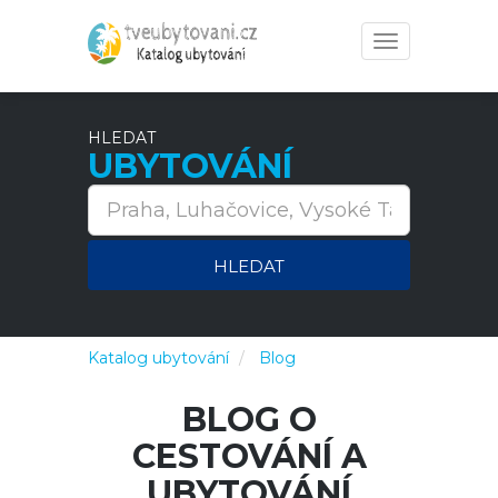
Toggle
navigation
HLEDAT
UBYTOVÁNÍ
HLEDAT
Katalog ubytování
Blog
BLOG O
CESTOVÁNÍ A
UBYTOVÁNÍ