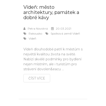
Vídeň: město
architektury, památek a
dobré kávy
Petra Novotná
20.03.2021
Rakousko
Spolková země Vídeň
Vídeň
Vídeň dlouhodobě patří k městům s
největší kvalitou života na světě.
Nabízí skvělé podmínky pro bydlení
nejen místním, ale i turistům pro
strávení dovolen&eacu ...
ČÍST VÍCE