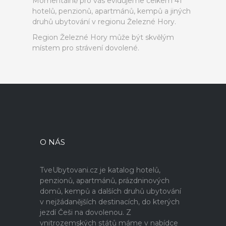
Momentálně pro vás evidujeme celkem 41
hotelů, penzionů, apartmánů, kempů a jiných
druhů ubytování v regionu Železné Hory.
Region Železné Hory může být skvělým
místem pro strávení dovolené.
O NÁS
TveUbytovani.cz je katalog hotelů,
penzionů, apartmánů, prázdninových
domů, kempů a dalších druhů ubytování
v nejžádanějších destinacích, do kterých
jezdí Češi na dovolenou. Z
vnitrozemských států máme v nabídce