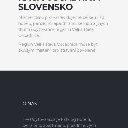
SLOVENSKO
Momentálně pro vás evidujeme celkem 70
hotelů, penzionů, apartmánů, kempů a jiných
druhů ubytování v regionu Velká Rača
Oščadnica.
Region Velká Rača Oščadnica může být
skvělým místem pro strávení dovolené.
O NÁS
TveUbytovani.cz je katalog hotelů,
penzionů, apartmánů, prázdninových