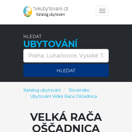
Toggle
navigation
HLEDAT
UBYTOVÁNÍ
HLEDAT
Katalog ubytování
Slovensko
Ubytování Velká Rača Oščadnica
VELKÁ RAČA
OŠČADNICA