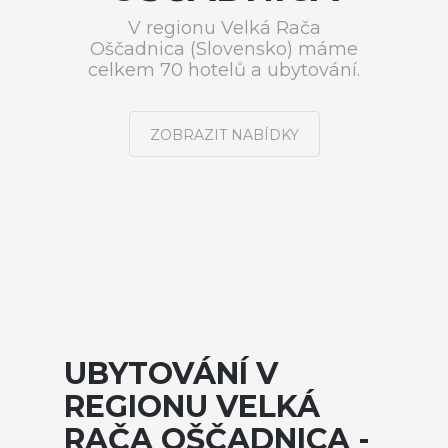
V regionu Velká Rača
Oščadnica (Slovensko) máme
celkem 70 hotelů a ubytování.
ZOBRAZIT NABÍDKY
UBYTOVÁNÍ V
REGIONU VELKÁ
RAČA OŠČADNICA -