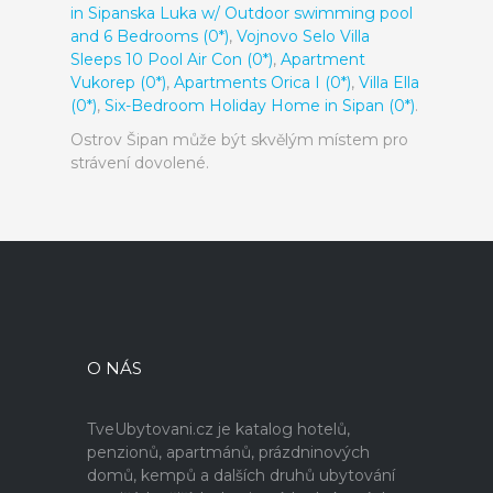
in Sipanska Luka w/ Outdoor swimming pool
and 6 Bedrooms (0*)
,
Vojnovo Selo Villa
Sleeps 10 Pool Air Con (0*)
,
Apartment
Vukorep (0*)
,
Apartments Orica I (0*)
,
Villa Ella
(0*)
,
Six-Bedroom Holiday Home in Sipan (0*)
.
Ostrov Šipan může být skvělým místem pro
strávení dovolené.
O NÁS
TveUbytovani.cz je katalog hotelů,
penzionů, apartmánů, prázdninových
domů, kempů a dalších druhů ubytování