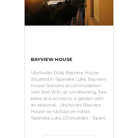
BAYVIEW HOUSE
Ubytování (Vila) Bayview House.
Situated in Šipanska Luka, Bayview
House features accommodation
with free WiFi, air conditioning, free
bikes and access to a garden with
an seasonal... Ubytování Bayview
House se nachází ve městě
Šipanska Luka (Chorvatsko - Šipan).