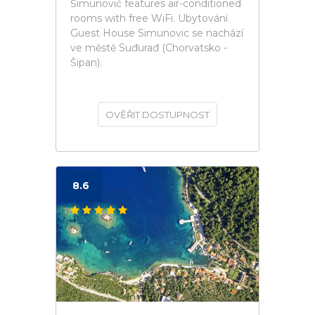
Šimunović features air-conditioned
rooms with free WiFi. Ubytování
Guest House Simunovic se nachází
ve městě Suđurađ (Chorvatsko -
Šipan).
OVĚŘIT DOSTUPNOST
8.6