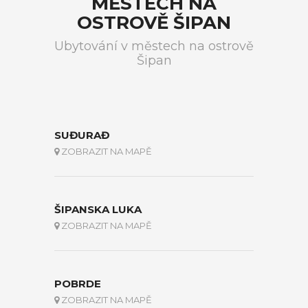
MĚSTECH NA
OSTROVĚ ŠIPAN
Ubytování v městech na ostrově
Šipan
SUĐURAĐ
ZOBRAZIT NA MAPĚ
ŠIPANSKA LUKA
ZOBRAZIT NA MAPĚ
POBRDE
ZOBRAZIT NA MAPĚ