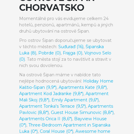
CHORVATSKO
Momentálně pro vás evidujeme celkem 24
hotelů, penzionů, apartmánů, kempů a jiných
druhů ubytování na ostrově Šipan.
Pro ostrov Šipan doporučujeme se ubytovat
v těchto městech:
Suđurađ (16)
,
Šipanska
Luka (8)
,
Pobrde (0)
,
Frajga (0)
,
Vojnovo Selo
(0)
. Tato města stojí za to navštívit a stravit v
nich svou dovolenou.
Na ostrově Šipan máme v nabídce tato
nejlépe hodnocená ubytování:
Holiday Home
Kaštio-Šipan (9,9*)
,
Apartments Kate (9,8*)
,
Apartment Kod Jadranke (9,8*)
,
Apartment
Mali Skoj (9,8*)
,
Emily Apartment (9,6*)
,
Apartment Tonka's Terrace (9,5*)
,
Apartments
Pavlovic (8,8*)
,
Guest House Simunovic (8,8*)
,
Apartments Orica II (8,6*)
,
Bayview House
(0*)
,
Three-Bedroom Apartment in Sipanska
Luka (0*)
,
Coral House (0*)
,
Awesome home