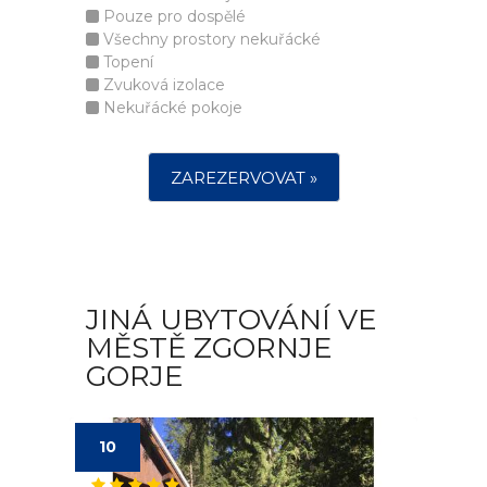
Pouze pro dospělé
Všechny prostory nekuřácké
Topení
Zvuková izolace
Nekuřácké pokoje
ZAREZERVOVAT »
JINÁ UBYTOVÁNÍ VE
MĚSTĚ ZGORNJE
GORJE
10