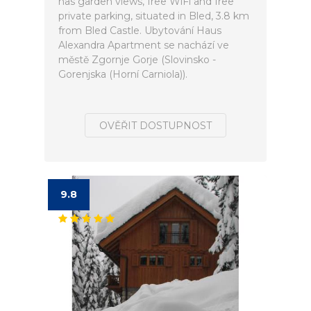
has garden views, free WiFi and free
private parking, situated in Bled, 3.8 km
from Bled Castle. Ubytování Haus
Alexandra Apartment se nachází ve
městě Zgornje Gorje (Slovinsko -
Gorenjska (Horní Carniola)).
OVĚŘIT DOSTUPNOST
9.8