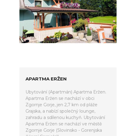
APARTMA ERŽEN
Ubytování (Apartmán) Apartma Eržen.
Apartma Eržen se nachází v obci
Zgornje Gorje, jen 2,7 km od pláže
Grajska, a nabízí společný lounge,
zahradu a sdílenou kuchyň. Ubytování
Apartma Eržen se nachází ve městě
Zgornje Gorje (Slovinsko - Gorenjska