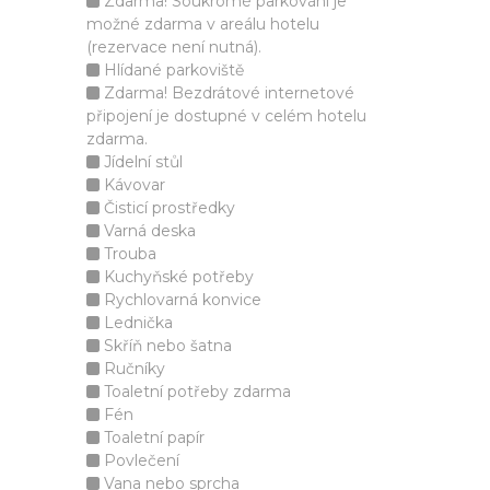
Zdarma! Soukromé parkování je
možné zdarma v areálu hotelu
(rezervace není nutná).
Hlídané parkoviště
Zdarma! Bezdrátové internetové
připojení je dostupné v celém hotelu
zdarma.
Jídelní stůl
Kávovar
Čisticí prostředky
Varná deska
Trouba
Kuchyňské potřeby
Rychlovarná konvice
Lednička
Skříň nebo šatna
Ručníky
Toaletní potřeby zdarma
Fén
Toaletní papír
Povlečení
Vana nebo sprcha