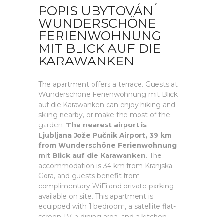
POPIS UBYTOVÁNÍ
WUNDERSCHÖNE
FERIENWOHNUNG
MIT BLICK AUF DIE
KARAWANKEN
The apartment offers a terrace. Guests at
Wunderschöne Ferienwohnung mit Blick
auf die Karawanken can enjoy hiking and
skiing nearby, or make the most of the
garden.
The nearest airport is
Ljubljana Jože Pučnik Airport, 39 km
from Wunderschöne Ferienwohnung
mit Blick auf die Karawanken
. The
accommodation is 34 km from Kranjska
Gora, and guests benefit from
complimentary WiFi and private parking
available on site. This apartment is
equipped with 1 bedroom, a satellite flat-
screen TV, a dining area, and a kitchen