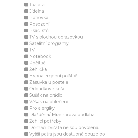
Toaleta
Jídelna
Pohovka
Posezení
Psací stůl
TV s plochou obrazovkou
Satelitní programy
TV
Notebook
Počítač
Žehlička
Hypoalergenní polštář
Zásuvka u postele
Odpadkové koše
Sušák na prádlo
Věšák na oblečení
Pro alergiky
Dlážděná/ Mramorová podlaha
Žehlicí potřeby
Domácí zvířata nejsou povolena.
Vyšší patra jsou dostupná pouze po