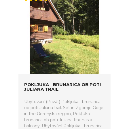
POKLJUKA - BRUNARICA OB POTI
JULIANA TRAIL
Ubytování (Privát) Pokljuka - brunarica
ob poti Juliana trail. Set in Zgornje Gorje
in the Gorenjska region, Pokljuka -
brunarica ob poti Juliana trail has a
balcony. Ubytování Pokljuka - brunarica