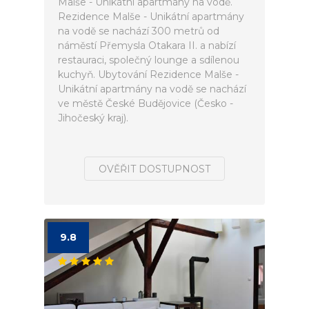
Malše - Unikátní apartmány na vodě.
Rezidence Malše - Unikátní apartmány
na vodě se nachází 300 metrů od
náměstí Přemysla Otakara II. a nabízí
restauraci, společný lounge a sdílenou
kuchyň. Ubytování Rezidence Malše -
Unikátní apartmány na vodě se nachází
ve městě České Budějovice (Česko -
Jihočeský kraj).
OVĚŘIT DOSTUPNOST
9.8