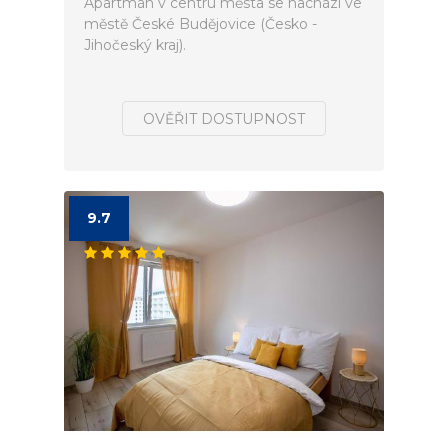
Apartmán v centru města se nachází ve
městě České Budějovice (Česko -
Jihočeský kraj).
OVĚŘIT DOSTUPNOST
9.7