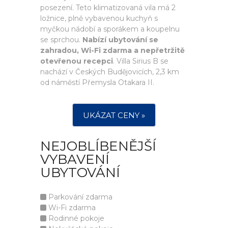
posezení. Teto klimatizovaná vila má 2
ložnice, plně vybavenou kuchyň s
myčkou nádobí a sporákem a koupelnu
se sprchou.
Nabízí ubytování se
zahradou, Wi-Fi zdarma a nepřetržitě
otevřenou recepci
. Villa Sirius B se
nachází v Českých Budějovicích, 2,3 km
od náměstí Přemysla Otakara II.
UKÁZAT CENY »
NEJOBLÍBENĚJŠÍ
VYBAVENÍ
UBYTOVÁNÍ
Parkování zdarma
Wi-Fi zdarma
Rodinné pokoje