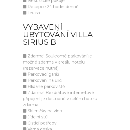
Nekuřácké pokoje
Recepce 24 hodin denně
Terasa
VYBAVENÍ
UBYTOVÁNÍ VILLA
SIRIUS B
Zdarma! Soukromé parkování je
možné zdarma v areálu hotelu
(rezervace nutná).
Parkovací garáž
Parkování na ulici
Hlídané parkoviště
Zdarma! Bezdrátové internetové
připojení je dostupné v celém hotelu
zdarma.
Skleničky na víno
Jídelní stůl
Čisticí potřeby
Varná deska