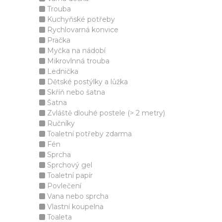
Trouba
Kuchyňské potřeby
Rychlovarná konvice
Pračka
Myčka na nádobí
Mikrovlnná trouba
Lednička
Dětské postýlky a lůžka
Skříň nebo šatna
Šatna
Zvláště dlouhé postele (> 2 metry)
Ručníky
Toaletní potřeby zdarma
Fén
Sprcha
Sprchový gel
Toaletní papír
Povlečení
Vana nebo sprcha
Vlastní koupelna
Toaleta