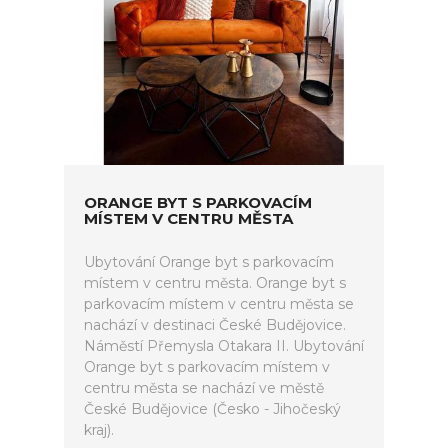
ORANGE BYT S PARKOVACÍM
MÍSTEM V CENTRU MĚSTA
Ubytování Orange byt s parkovacím
místem v centru města. Orange byt s
parkovacím místem v centru města se
nachází v destinaci České Budějovice.
Náměstí Přemysla Otakara II. Ubytování
Orange byt s parkovacím místem v
centru města se nachází ve městě
České Budějovice (Česko - Jihočeský
kraj).