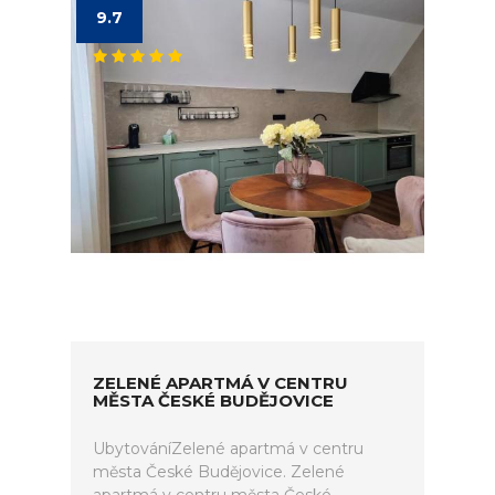
9.7
ZELENÉ APARTMÁ V CENTRU
MĚSTA ČESKÉ BUDĚJOVICE
UbytováníZelené apartmá v centru
města České Budějovice. Zelené