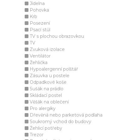
Jídelna
Pohovka
Krb
Posezení
Psací stůl
TV s plochou obrazovkou
TV
Zvuková izolace
Ventilátor
Žehlička
Hypoalergenní polštář
Zásuvka u postele
Odpadkové koše
Sušák na prádlo
Skládací postel
Věšák na oblečení
Pro alergiky
Dřevěná nebo parketová podlaha
Soukromý vchod do budovy
Žehlicí potřeby
Trezor