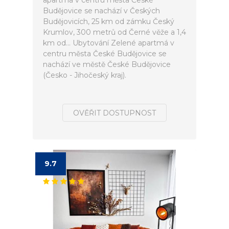
apartmá v centru města České
Budějovice se nachází v Českých
Budějovicích, 25 km od zámku Český
Krumlov, 300 metrů od Černé věže a 1,4
km od... Ubytování Zelené apartmá v
centru města České Budějovice se
nachází ve městě České Budějovice
(Česko - Jihočeský kraj).
OVĚŘIT DOSTUPNOST
9.7