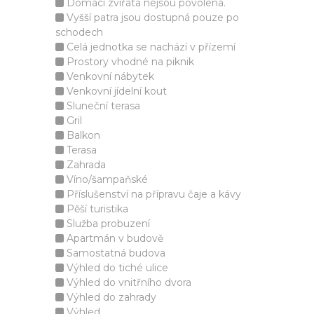
Domácí zvířata nejsou povolena.
Vyšší patra jsou dostupná pouze po
schodech
Celá jednotka se nachází v přízemí
Prostory vhodné na piknik
Venkovní nábytek
Venkovní jídelní kout
Sluneční terasa
Gril
Balkon
Terasa
Zahrada
Víno/šampaňské
Příslušenství na přípravu čaje a kávy
Pěší turistika
Služba probuzení
Apartmán v budově
Samostatná budova
Výhled do tiché ulice
Výhled do vnitřního dvora
Výhled do zahrady
Výhled