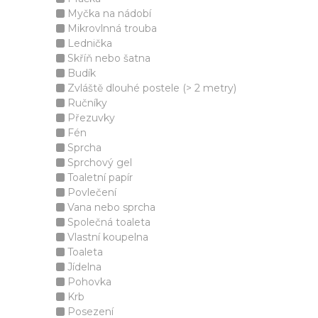
Myčka na nádobí
Mikrovlnná trouba
Lednička
Skříň nebo šatna
Budík
Zvláště dlouhé postele (> 2 metry)
Ručníky
Přezuvky
Fén
Sprcha
Sprchový gel
Toaletní papír
Povlečení
Vana nebo sprcha
Společná toaleta
Vlastní koupelna
Toaleta
Jídelna
Pohovka
Krb
Posezení