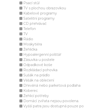
Psací stůl
TV s plochou obrazovkou
Kabelové programy
Satelitní programy
CD přehrávač
Telefon
TV
Rádio
Moskytiéra
Žehlička
Hypoalergenní polštář
Zásuvka u postele
Odpadkové koše
Rozkládací pohovka
Sušák na prádlo
Věšák na oblečení
Dřevěná nebo parketová podlaha
Koberec
Žehlicí potřeby
Domácí zvířata nejsou povolena.
Vyšší patra jsou dostupná pouze po