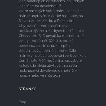
v nejžádanějších destinacích, do kterých
jezdí Češi na dovolenou. Z
vnitrozemských států máme v nabídce
máme ubytování v České republice, na
Slovensku, Maďarsku a Rakousku.
Ubytování u moře nabízíme v
nejžádanější zemi českých turistů a to v
Chorvatsku. V Chorvatsku momentálně
evidujeme téměř 100 tisíc hotelů,
penzionů, apartmánů, kempů a
prázdninových domů u moře. Dále
máme v nabídce ubytování ve Slovinku a
Černé hoře. Věříme, že si u nás vybere
každý, kdo hledá ubytování na svou
nadcházející dovolenou u moře či v
horách nebo ve městech.
STRÁNKY
Blog