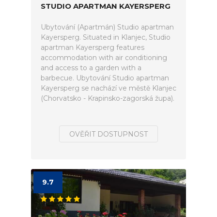
STUDIO APARTMAN KAYERSPERG
Ubytování (Apartmán) Studio apartman
Kayersperg. Situated in Klanjec, Studio
apartman Kayersperg features
accommodation with air conditioning
and access to a garden with a
barbecue. Ubytování Studio apartman
Kayersperg se nachází ve městě Klanjec
(Chorvatsko - Krapinsko-zagorská župa).
OVĚŘIT DOSTUPNOST
9.7