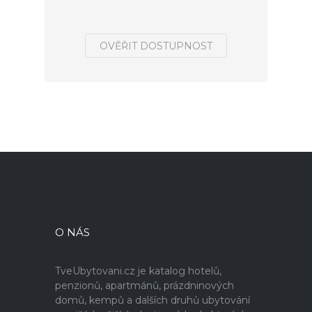
OVĚŘIT DOSTUPNOST
O NÁS
TveUbytovani.cz je katalog hotelů,
penzionů, apartmánů, prázdninových
domů, kempů a dalších druhů ubytování