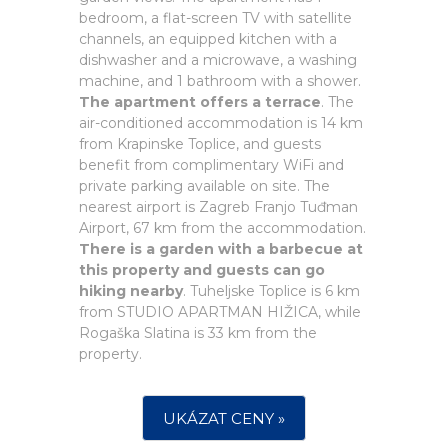
bedroom, a flat-screen TV with satellite
channels, an equipped kitchen with a
dishwasher and a microwave, a washing
machine, and 1 bathroom with a shower.
The apartment offers a terrace
. The
air-conditioned accommodation is 14 km
from Krapinske Toplice, and guests
benefit from complimentary WiFi and
private parking available on site. The
nearest airport is Zagreb Franjo Tuđman
Airport, 67 km from the accommodation.
There is a garden with a barbecue at
this property and guests can go
hiking nearby
. Tuheljske Toplice is 6 km
from STUDIO APARTMAN HIŽICA, while
Rogaška Slatina is 33 km from the
property.
UKÁZAT CENY »