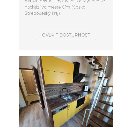
dětské hřiště. Ubytování Na Mýtince se
nachází ve městě Čím (Česko -
Středočeský kraj).
OVĚŘIT DOSTUPNOST