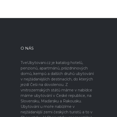
O NÁS
TveUbytovani.cz je katalog hotelů,
penzionů, apartmánů, prázdninových
domů, kempů a dalších druhů ubytování
v nejžádanějších destinacích, do kterých
jezdí Češi na dovolenou. Z
vnitrozemských států máme v nabídce
máme ubytování v České republice, na
Slovensku, Maďarsku a Rakousku.
Ubytování u moře nabízíme v
nejžádanější zemi českých turistů a to v