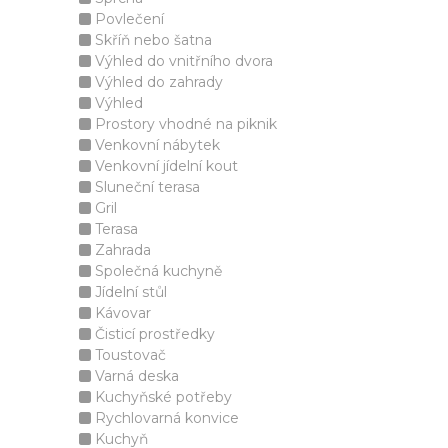
Povlečení
Skříň nebo šatna
Výhled do vnitřního dvora
Výhled do zahrady
Výhled
Prostory vhodné na piknik
Venkovní nábytek
Venkovní jídelní kout
Sluneční terasa
Gril
Terasa
Zahrada
Společná kuchyně
Jídelní stůl
Kávovar
Čisticí prostředky
Toustovač
Varná deska
Kuchyňské potřeby
Rychlovarná konvice
Kuchyň