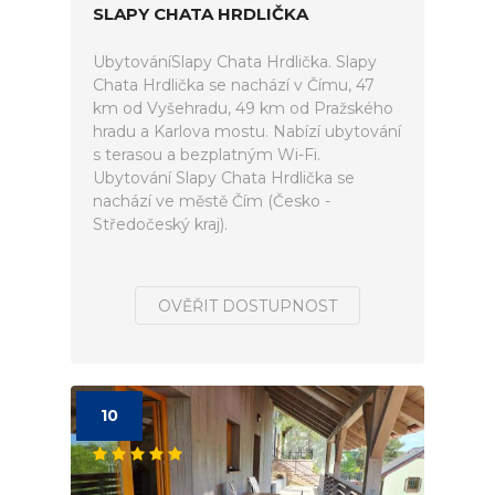
SLAPY CHATA HRDLIČKA
UbytováníSlapy Chata Hrdlička. Slapy
Chata Hrdlička se nachází v Čímu, 47
km od Vyšehradu, 49 km od Pražského
hradu a Karlova mostu. Nabízí ubytování
s terasou a bezplatným Wi-Fi.
Ubytování Slapy Chata Hrdlička se
nachází ve městě Čím (Česko -
Středočeský kraj).
OVĚŘIT DOSTUPNOST
10