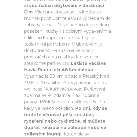
srubu nabízí ubytování v destinaci
Čím
. Všechny ubytovací jednotky se
mohou pochlubit terasou s výhledem do
zahrady a mají TV s plochou obrazovkou,
posezení, kuchyň s dobrým vybavením a
sdílenou koupelnu s bezplatnými
toaletními potřebami. V ubytování je
dostupné Wi-Fi zdarma ve všech
prostorách a na místě je k dispozici
soukromé parkoviště.
Letiště Václava
Havla Praha leží 48 km daleko
.
Vyšehrad je 38 km odtud a Pražský hrad
40 km. Nejoblíbenější vybavení Lázně a
wellness Nekuřácké pokoje Parkování
zdarma Wi-Fi zdarma Pláž Rodinné
pokoje Příslušenství na přípravu čaje a
kávy ve všech pokojích.
Po dni, kdy se
budete věnovat pěší turistice,
rybaření nebo cyklistice, si můžete
dopřát relaxaci na zahradě nebo ve
sdíleném loungi
. Katedrála sv.