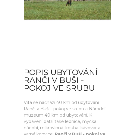
POPIS UBYTOVÁNÍ
RANČI V BUŠI -
POKOJ VE SRUBU
Víta se nachází 40 km od ubytování
Ranči v Buši - pokoj ve srubu a Národní
muzeum 40 km od ubytování. K
vybavení patří také lednice, myčka
nádobí, mikrovlnná trouba, kávovar a
varná konvice.
Ranči v Buši - pokoj ve