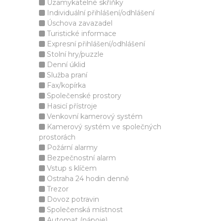
Uzamykatelné skříňky
Individuální přihlášení/odhlášení
Úschova zavazadel
Turistické informace
Expresní přihlášení/odhlášení
Stolní hry/puzzle
Denní úklid
Služba praní
Fax/kopírka
Společenské prostory
Hasicí přístroje
Venkovní kamerový systém
Kamerový systém ve společných
prostorách
Požární alarmy
Bezpečnostní alarm
Vstup s klíčem
Ostraha 24 hodin denně
Trezor
Dovoz potravin
Společenská místnost
Automat (nápoje)