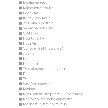
Myčka na nádobí
Mikrovlnná trouba
Lednička
Kuchyňský kout
Zásuvka u postele
Věšák na oblečení
Cyklistika
Pěší turistika
Rybaření
Golfové hřiště (do 3 km)
Jídelna
Krb
Posezení
TV s plochou obrazovkou
Rádio
TV
Víno/šampaňské
Minibar
Příslušenství na přípravu čaje a kávy
Parkování pro handicapované
Možnost vystavení faktury