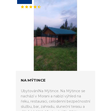
NA MÝTINCE
UbytováníNa Mýtince. Na Mýtince se
nachází v Morani a nabízí výhled na
řeku, restauraci, celodenní bezpečnostní
službu, bar, zahradu, sluneční terasu a