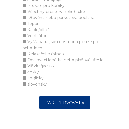
Prostor pro kuřáky
Všechny prostory nekuřácké
Dřevěná nebo parketová podlaha
Topení
Kaple/oltář
Ventilátor
Vyšší patra jsou dostupná pouze po
schodech
Relaxační místnost
Opalovací lehátka nebo plážová křesla
Vířivka/jacuzzi
česky
anglicky
slovensky
ZAREZERVOVAT »