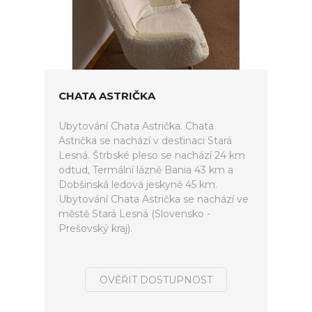
CHATA ASTRIČKA
Ubytování Chata Astrička. Chata
Astrička se nachází v destinaci Stará
Lesná. Štrbské pleso se nachází 24 km
odtud, Termální lázně Bania 43 km a
Dobšinská ledová jeskyně 45 km.
Ubytování Chata Astrička se nachází ve
městě Stará Lesná (Slovensko -
Prešovský kraj).
OVĚŘIT DOSTUPNOST