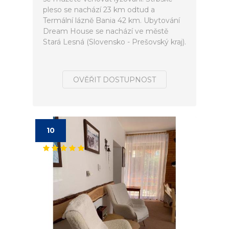
pleso se nachází 23 km odtud a
Termální lázně Bania 42 km. Ubytování
Dream House se nachází ve městě
Stará Lesná (Slovensko - Prešovský kraj).
OVĚŘIT DOSTUPNOST
10