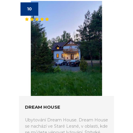
10
DREAM HOUSE
Ubytování Dream House. Dream House
se nachází ve Staré Lesné, v oblasti, kde
se můžete věnovat lyžování. Štrbské