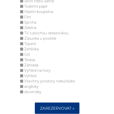
Skříň nebo šatna
Toaletní papír
Vlastní koupelna
Fén
Sprcha
Jídelna
TV s plochou obrazovkou
Zásuvka u postele
Topení
Žehlička
Gril
Terasa
Zahrada
Výhled na hory
Výhled
Všechny prostory nekuřácké
anglicky
slovensky
ZAREZERVOVAT »