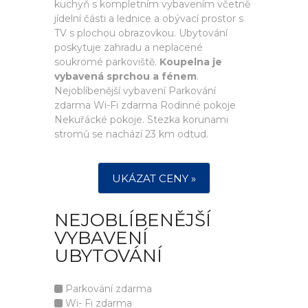
kuchyň s kompletním vybavením včetně
jídelní části a lednice a obývací prostor s
TV s plochou obrazovkou. Ubytování
poskytuje zahradu a neplacené
soukromé parkoviště.
Koupelna je
vybavená sprchou a fénem
.
Nejoblíbenější vybavení Parkování
zdarma Wi-Fi zdarma Rodinné pokoje
Nekuřácké pokoje. Stezka korunami
stromů se nachází 23 km odtud.
UKÁZAT CENY »
NEJOBLÍBENĚJŠÍ
VYBAVENÍ
UBYTOVÁNÍ
Parkování zdarma
Wi- Fi zdarma