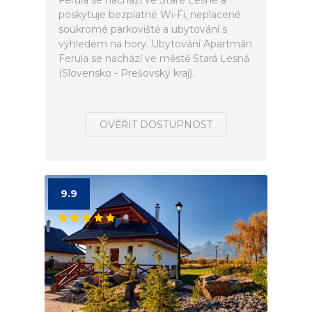
Ferula se nachází ve Staré Lesné a
poskytuje bezplatné Wi-Fi, neplacené
soukromé parkoviště a ubytování s
výhledem na hory. Ubytování Apartmán
Ferula se nachází ve městě Stará Lesná
(Slovensko - Prešovský kraj).
OVĚŘIT DOSTUPNOST
9.9