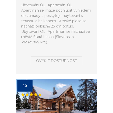
Ubytování OLI Apartmán. OLI
Apartmán se může pochlubit výhledem
do zahrady a poskytuje ubytování s
terasou a balkonem. Štrbské pleso se
nachází přibližně 25 km odtud.
Ubytování OLI Apartmán se nachází ve
městě Stará Lesná (Slovensko -
Prešovský kraj).
OVĚŘIT DOSTUPNOST
10