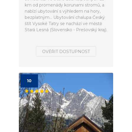
km od promenády korunami stromů, a
nabízí ubytování s výhledem na hory,
bezplatným... Ubytování chalupa Český
štít Vysoké Tatry se nachází ve městě
Stará Lesná (Slovensko - Prešovský kraj).
OVĚŘIT DOSTUPNOST
10