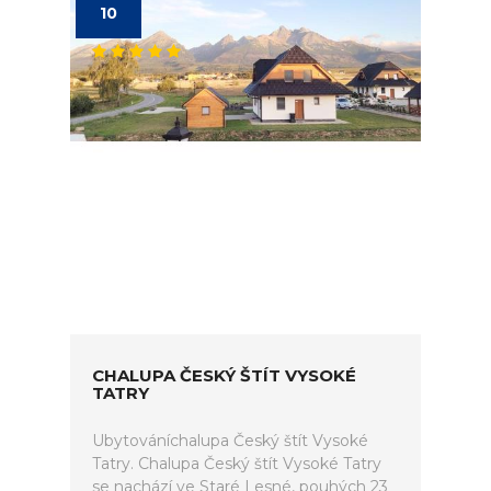
10
CHALUPA ČESKÝ ŠTÍT VYSOKÉ
TATRY
Ubytováníchalupa Český štít Vysoké
Tatry. Chalupa Český štít Vysoké Tatry
se nachází ve Staré Lesné, pouhých 23