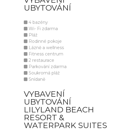
VYBAVENÍ
UBYTOVÁNÍ
4 bazény
Wi- Fi zdarma
Pláž
Rodinné pokoje
Lázně a wellness
Fitness centrum
2 restaurace
Parkování zdarma
Soukromá pláž
Snídaně
VYBAVENÍ
UBYTOVÁNÍ
LILYLAND BEACH
RESORT &
WATERPARK SUITES