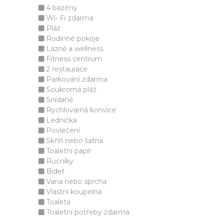
4 bazény
Wi- Fi zdarma
Pláž
Rodinné pokoje
Lázně a wellness
Fitness centrum
2 restaurace
Parkování zdarma
Soukromá pláž
Snídaně
Rychlovarná konvice
Lednička
Povlečení
Skříň nebo šatna
Toaletní papír
Ručníky
Bidet
Vana nebo sprcha
Vlastní koupelna
Toaleta
Toaletní potřeby zdarma