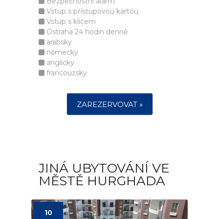
Bezpečnostní alarm
Vstup s přístupovou kartou
Vstup s klíčem
Ostraha 24 hodin denně
arabsky
německy
anglicky
francouzsky
ZAREZERVOVAT »
JINÁ UBYTOVÁNÍ VE
MĚSTĚ HURGHADA
10