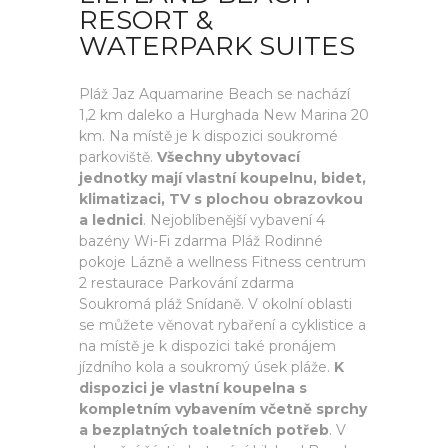
RESORT &
WATERPARK SUITES
Pláž Jaz Aquamarine Beach se nachází
1,2 km daleko a Hurghada New Marina 20
km. Na místě je k dispozici soukromé
parkoviště.
Všechny ubytovací
jednotky mají vlastní koupelnu, bidet,
klimatizaci, TV s plochou obrazovkou
a lednici
. Nejoblíbenější vybavení 4
bazény Wi-Fi zdarma Pláž Rodinné
pokoje Lázně a wellness Fitness centrum
2 restaurace Parkování zdarma
Soukromá pláž Snídaně. V okolní oblasti
se můžete věnovat rybaření a cyklistice a
na místě je k dispozici také pronájem
jízdního kola a soukromý úsek pláže.
K
dispozici je vlastní koupelna s
kompletním vybavením včetně sprchy
a bezplatných toaletních potřeb
. V