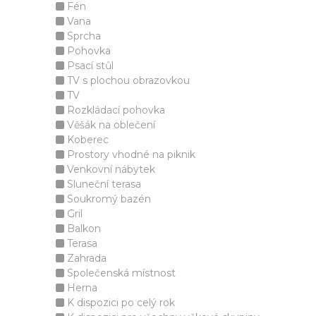
Fén
Vana
Sprcha
Pohovka
Psací stůl
TV s plochou obrazovkou
TV
Rozkládací pohovka
Věšák na oblečení
Koberec
Prostory vhodné na piknik
Venkovní nábytek
Sluneční terasa
Soukromý bazén
Gril
Balkon
Terasa
Zahrada
Společenská místnost
Herna
K dispozici po celý rok