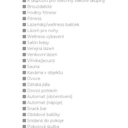
K dispozici pro všechny věkové skupiny
Brouzdaliště
Hodiny fitness
Fitness
Lázeňský/wellness balíček
Lázeň pro nohy
Wellness vybavení
Salón krásy
Veřejná lázeň
Venkovní lázeň
Vířivka/jacuzzi
Sauna
Kavárna v objektu
Ovoce
Dětská jídla
Dovoz potravin
Automat (občerstvení)
Automat (nápoje)
Snack bar
Obědové balíčky
Snídaně do pokoje
Pokojová služba