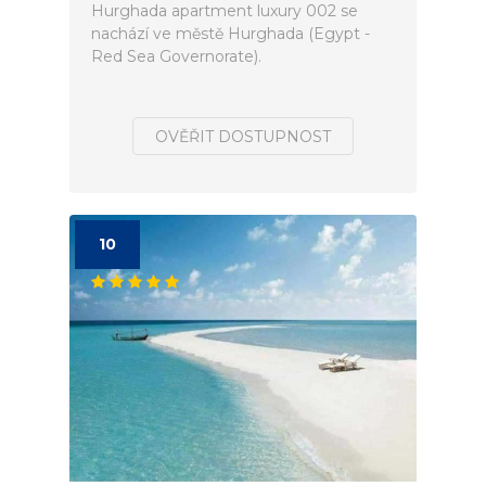
Hurghada apartment luxury 002 se
nachází ve městě Hurghada (Egypt -
Red Sea Governorate).
OVĚŘIT DOSTUPNOST
10