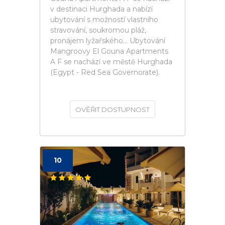
v destinaci Hurghada a nabízí
ubytování s možností vlastního
stravování, soukromou pláž,
pronájem lyžařského... Ubytování
Mangroovy El Gouna Apartments
A F se nachází ve městě Hurghada
(Egypt - Red Sea Governorate).
OVĚŘIT DOSTUPNOST
10