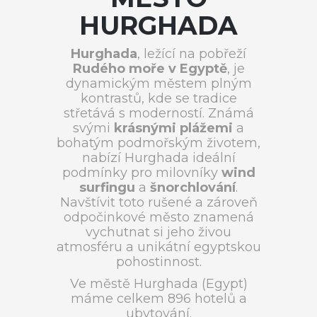
HURGHADA
Hurghada
, ležící na pobřeží
Rudého moře v Egyptě
, je
dynamickým městem plným
kontrastů, kde se tradice
střetává s moderností. Známá
svými
krásnými plážemi
a
bohatým podmořským životem,
nabízí Hurghada ideální
podmínky pro milovníky
wind
surfingu
a
šnorchlování
.
Navštívit toto rušené a zároveň
odpočinkové město znamená
vychutnat si jeho živou
atmosféru a unikátní egyptskou
pohostinnost.
Ve městě Hurghada (Egypt)
máme celkem 896 hotelů a
ubytování.