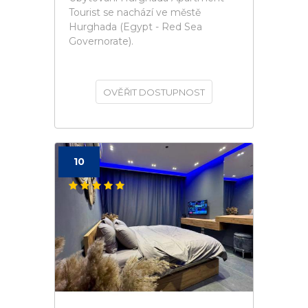
Tourist se nachází ve městě
Hurghada (Egypt - Red Sea
Governorate).
OVĚŘIT DOSTUPNOST
10