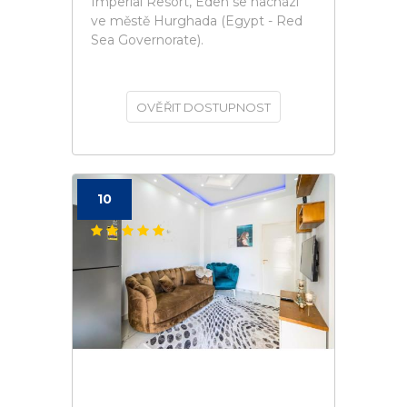
Imperial Resort, Eden se nachází
ve městě Hurghada (Egypt - Red
Sea Governorate).
OVĚŘIT DOSTUPNOST
10