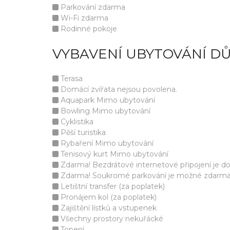
Parkování zdarma
Wi-Fi zdarma
Rodinné pokoje
VYBAVENÍ UBYTOVÁNÍ D
Terasa
Domácí zvířata nejsou povolena.
Aquapark Mimo ubytování
Bowling Mimo ubytování
Cyklistika
Pěší turistika
Rybaření Mimo ubytování
Tenisový kurt Mimo ubytování
Zdarma! Bezdrátové internetové připojení je d
Zdarma! Soukromé parkování je možné zdarma v 
Letištní transfer (za poplatek)
Pronájem kol (za poplatek)
Zajištění lístků a vstupenek
Všechny prostory nekuřácké
Topení