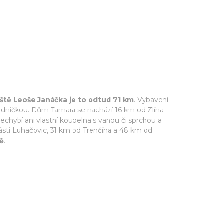
iště Leoše Janáčka je to odtud 71 km
. Vybavení
edničkou. Dům Tamara se nachází 16 km od Zlína
Nechybí ani vlastní koupelna s vanou či sprchou a
části Luhačovic, 31 km od Trenčína a 48 km od
tě
.