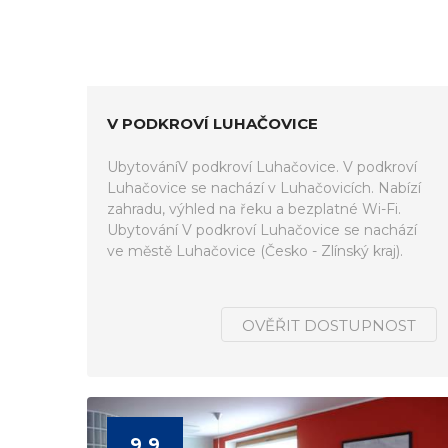
V PODKROVÍ LUHAČOVICE
UbytováníV podkroví Luhačovice. V podkroví
Luhačovice se nachází v Luhačovicích. Nabízí
zahradu, výhled na řeku a bezplatné Wi-Fi.
Ubytování V podkroví Luhačovice se nachází
ve městě Luhačovice (Česko - Zlínský kraj).
OVĚŘIT DOSTUPNOST
9.9