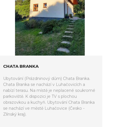
CHATA BRANKA
Ubytování (Prázdninový dům) Chata Branka.
Chata Branka se nachází v Luhačovicích a
nabízí terasu. Na místě je neplacené soukromé
parkoviště. K dispozici je TV s plochou
obrazovkou a kuchyň. Ubytování Chata Branka
se nachází ve městě Luhačovice (Česko -
Zlínský kraj).