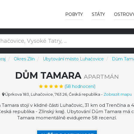
POBYTY
STÁTY
OSTROV
kraj
Okres Zlín
Ubytování město Luhačovice
Dům Tama
DŮM TAMARA
APARTMÁN
(
58
hodnocení)
Úprkova 183, Luhačovice, 763 26, Česká republika
-
Zobrazit mapu
mara stojí v klidné části Luhačovic, 31 km od Trenčína a 
Česká republika - Zlínský kraj). Ubytování Dům Tamara má
Tamara momentálně evidujeme 58 recenzí.