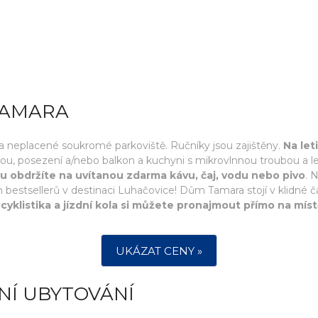
TAMARA
 a neplacené soukromé parkoviště. Ručníky jsou zajištěny.
Na let
u, posezení a/nebo balkon a kuchyni s mikrovlnnou troubou a l
du obdržíte na uvítanou zdarma kávu, čaj, vodu nebo pivo
. 
 bestsellerů v destinaci Luhačovice! Dům Tamara stojí v klidné 
 cyklistika a jízdní kola si můžete pronajmout přímo na mís
UKÁZAT CENY »
NÍ UBYTOVÁNÍ