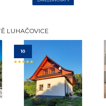
ZAREZERVOVAT »
TĚ LUHAČOVICE
10