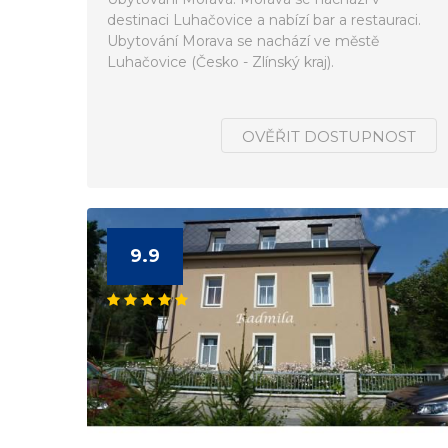
destinaci Luhačovice a nabízí bar a restauraci.
Ubytování Morava se nachází ve městě
Luhačovice (Česko - Zlínský kraj).
OVĚŘIT DOSTUPNOST
9.9