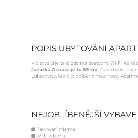
POPIS UBYTOVÁNÍ APAR
K dispozici je také zdarma dostupné Wi-Fi. Ke ka
Janáčka Ostrava je to 89 km
. Apartmány mají m
Luhačovice, které je oblíbené mezi hosty Apartmá
NEJOBLÍBENĚJŠÍ VYBAVE
Parkování zdarma
Wi-Fi zdarma