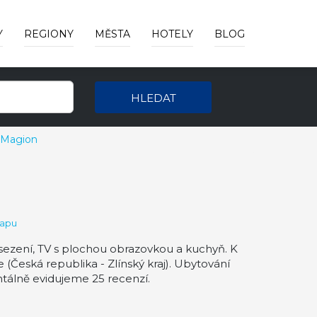
Y
REGIONY
MĚSTA
HOTELY
BLOG
HLEDAT
 Magion
mapu
ezení, TV s plochou obrazovkou a kuchyň. K
Česká republika - Zlínský kraj). Ubytování
lně evidujeme 25 recenzí.