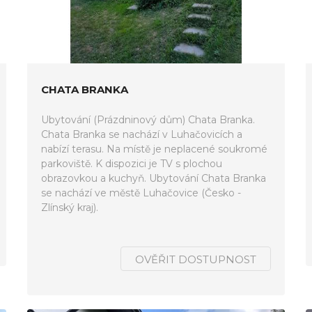
CHATA BRANKA
Ubytování (Prázdninový dům) Chata Branka.
Chata Branka se nachází v Luhačovicích a
nabízí terasu. Na místě je neplacené soukromé
parkoviště. K dispozici je TV s plochou
obrazovkou a kuchyň. Ubytování Chata Branka
se nachází ve městě Luhačovice (Česko -
Zlínský kraj).
OVĚŘIT DOSTUPNOST