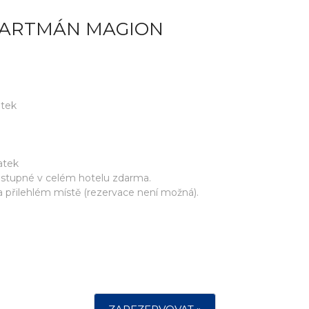
PARTMÁN MAGION
atek
atek
ostupné v celém hotelu zdarma.
přilehlém místě (rezervace není možná).