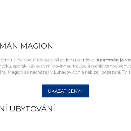
TMÁN MAGION
ždému z nich patří terasa s výhledem na město.
Apartmán je vzd
yčku, sporák, kávovar, mikrovlnnou troubu a rychlovarnou konvici
ny Magion se nacházejí v Luhačovicích a nabízejí posezení, TV 
UKÁZAT CENY »
NÍ UBYTOVÁNÍ