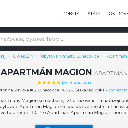
POBYTY
STÁTY
OSTROV
kraj
Okres Zlín
Ubytování město Luhačovice
Apartmán
APARTMÁN MAGION
APARTMÁN
(
25
hodnocení)
tonína Slavíčka 1102, Luhačovice, 763 26, Česká republika
-
Zobrazit 
rtmány Magion se nacházejí v Luhačovicích a nabízejí pos
Ubytování Apartmán Magion se nachází ve městě Luhačovice (
vé hodnocení 10. Pro Apartmán Apartmán Magion momentá