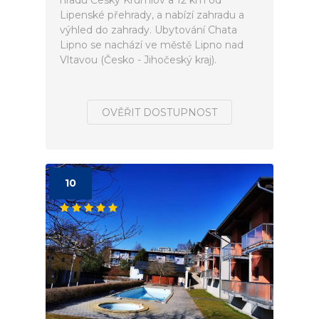
hradu Český Krumlov a 12 km od
Lipenské přehrady, a nabízí zahradu a
výhled do zahrady. Ubytování Chata
Lipno se nachází ve městě Lipno nad
Vltavou (Česko - Jihočeský kraj).
OVĚŘIT DOSTUPNOST
10