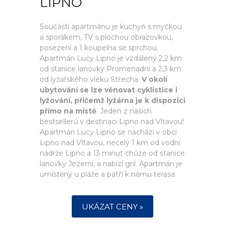
LIPNO
Součástí apartmánu je kuchyň s myčkou
a sporákem, TV s plochou obrazovkou,
posezení a 1 koupelna se sprchou.
Apartmán Lucy Lipno je vzdálený 2,2 km
od stanice lanovky Promenadní a 2,3 km
od lyžařského vleku Střecha.
V okolí
ubytování se lze věnovat cyklistice i
lyžování, přičemž lyžárna je k dispozici
přímo na místě
. Jeden z našich
bestsellerů v destinaci Lipno nad Vltavou!
Apartmán Lucy Lipno se nachází v obci
Lipno nad Vltavou, necelý 1 km od vodní
nádrže Lipno a 13 minut chůze od stanice
lanovky Jezerní, a nabízí gril. Apartmán je
umístěný u pláže a patří k němu terasa.
UKÁZAT CENY »