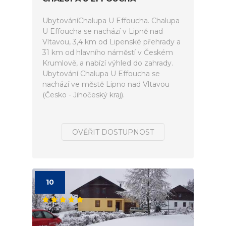
UbytováníChalupa U Effoucha. Chalupa
U Effoucha se nachází v Lipně nad
Vltavou, 3,4 km od Lipenské přehrady a
31 km od hlavního náměstí v Českém
Krumlově, a nabízí výhled do zahrady.
Ubytování Chalupa U Effoucha se
nachází ve městě Lipno nad Vltavou
(Česko - Jihočeský kraj).
OVĚŘIT DOSTUPNOST
10