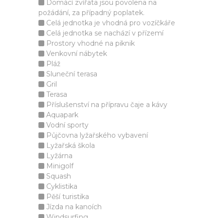
Domácí zvířata jsou povolena na
požádání, za případný poplatek.
Celá jednotka je vhodná pro vozíčkáře
Celá jednotka se nachází v přízemí
Prostory vhodné na piknik
Venkovní nábytek
Pláž
Sluneční terasa
Gril
Terasa
Příslušenství na přípravu čaje a kávy
Aquapark
Vodní sporty
Půjčovna lyžařského vybavení
Lyžařská škola
Lyžárna
Minigolf
Squash
Cyklistika
Pěší turistika
Jízda na kanoích
Windsurfing