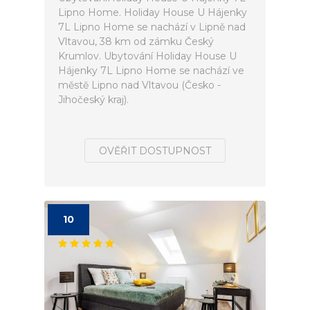
Lipno Home. Holiday House U Hájenky
7L Lipno Home se nachází v Lipně nad
Vltavou, 38 km od zámku Český
Krumlov. Ubytování Holiday House U
Hájenky 7L Lipno Home se nachází ve
městě Lipno nad Vltavou (Česko -
Jihočeský kraj).
OVĚŘIT DOSTUPNOST
10