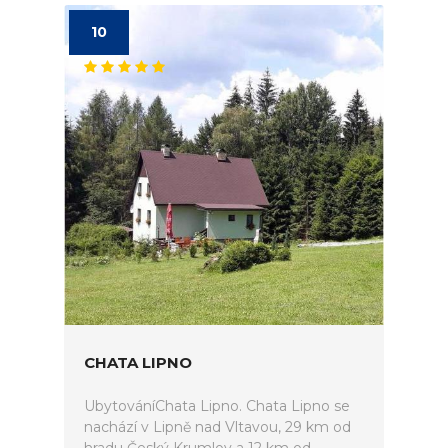
10
CHATA LIPNO
UbytováníChata Lipno. Chata Lipno se
nachází v Lipně nad Vltavou, 29 km od