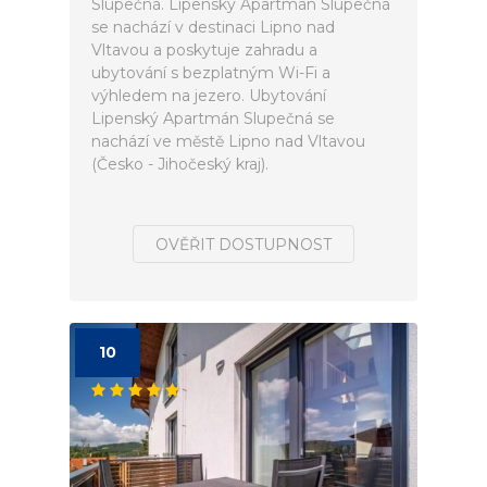
Slupečná. Lipenský Apartmán Slupečná
se nachází v destinaci Lipno nad
Vltavou a poskytuje zahradu a
ubytování s bezplatným Wi-Fi a
výhledem na jezero. Ubytování
Lipenský Apartmán Slupečná se
nachází ve městě Lipno nad Vltavou
(Česko - Jihočeský kraj).
OVĚŘIT DOSTUPNOST
10