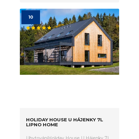
10
HOLIDAY HOUSE U HÁJENKY 7L
LIPNO HOME
UbytováníHoliday House U Hájenky 7L