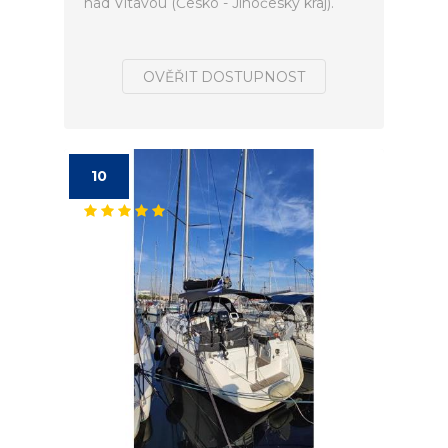
nad Vltavou (Česko - Jihočeský kraj).
OVĚŘIT DOSTUPNOST
10