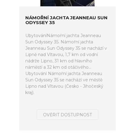
NÁMOŘNÍ JACHTA JEANNEAU SUN
ODYSSEY 35
UbytováníNámořní jachta Jeanneau
Sun Odyssey 35. Námořní jachta
Jeanneau Sun Odyssey 35 se nachází v
Lipně nad Vltavou, 1,7 km od vodní
nádrže Lipno, 31 km od hlavního
náměstí a 32 km od otáčivého...
Ubytování Námořní jachta Jeanneau
Sun Odyssey 35 se nachází ve městě
Lipno nad Vltavou (Česko - Jihočeský
kraj).
OVĚŘIT DOSTUPNOST