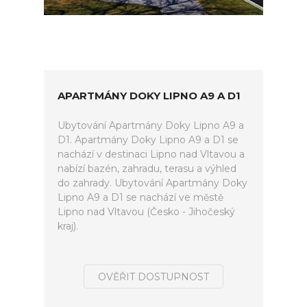
APARTMÁNY DOKY LIPNO A9 A D1
Ubytování Apartmány Doky Lipno A9 a
D1. Apartmány Doky Lipno A9 a D1 se
nachází v destinaci Lipno nad Vltavou a
nabízí bazén, zahradu, terasu a výhled
do zahrady. Ubytování Apartmány Doky
Lipno A9 a D1 se nachází ve městě
Lipno nad Vltavou (Česko - Jihočeský
kraj).
OVĚŘIT DOSTUPNOST