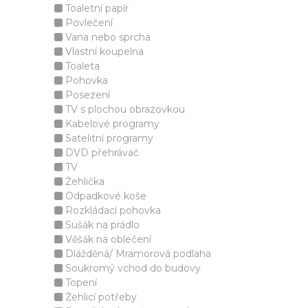
Toaletní papír
Povlečení
Vana nebo sprcha
Vlastní koupelna
Toaleta
Pohovka
Posezení
TV s plochou obrazovkou
Kabelové programy
Satelitní programy
DVD přehrávač
TV
Žehlička
Odpadkové koše
Rozkládací pohovka
Sušák na prádlo
Věšák na oblečení
Dlážděná/ Mramorová podlaha
Soukromý vchod do budovy
Topení
Žehlicí potřeby