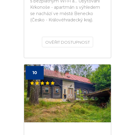
s bezplatným Wi-Fi a... Ubytování
Krkonoše - apartmán s výhledem
se nachází ve městě Benecko
(Česko - Královéhradecký kraj).
OVĚŘIT DOSTUPNOST
10