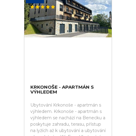
KRKONOŠE - APARTMÁN S
VÝHLEDEM
Ubytování Krkonoše - apartmán s
výhledem. Krkonoše - apartmán s
výhledem se nachází na Benecku a
poskytuje zahradu, terasu, přístup
na lyžích až k ubytování a ubytování